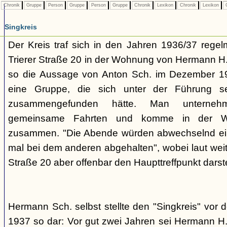
Chronik
Gruppe
Person
Gruppe
Person
Gruppe
Chronik
Lexikon
Chronik
Lexikon
C
Singkreis
Der Kreis traf sich in den Jahren 1936/37 rege
Trierer Straße 20 in der Wohnung von Hermann H. 
so die Aussage von Anton Sch. im Dezember 1
eine Gruppe, die sich unter der Führung s
zusammengefunden hätte. Man unterne
gemeinsame Fahrten und komme in der W
zusammen. "Die Abende würden abwechselnd einm
mal bei dem anderen abgehalten", wobei laut weit
Straße 20 aber offenbar den Haupttreffpunkt darste
Hermann Sch. selbst stellte den "Singkreis" vor
1937 so dar: Vor gut zwei Jahren sei Hermann H.