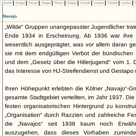
Chronik
Gruppe
Person
Gruppe
Person
Gruppe
Chronik
Lexikon
Chronik
Lexikon
C
Navajo
„Wilde“ Gruppen unangepasster Jugendlicher trate
Ende 1934 in Erscheinung. Ab 1936 war ihre 
wesentlich ausgeprägter, was vor allem daran ge
sie mit dem endgültigen Verbot der bündischen
und dem „Gesetz über die Hitlerjugend“ vom 1. 
das Interesse von HJ-Streifendienst und Gestapo 
Ihren Höhepunkt erlebten die Kölner „Navajo“-Gr
gesamte Stadtgebiet verteilten, im Jahr 1937. Di
festen organisatorischen Hintergrund zu konstru
„Organisation“ durch Razzien und zahlreiche F
die „Navajos“ seit 1938 kaum noch Erwähn
auszugehen, dass dieses Vorhaben zumindes