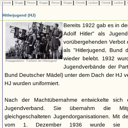
Chronik
Gruppe
Person
Gruppe
Person
Gruppe
Chronik
Lexikon
Chronik
Lexikon
C
Hitlerjugend (HJ)
Bereits 1922 gab es in 
Adolf Hitler" als Jugen
vorübergehenden Verbot d
als "Hitlerjugend, Bund 
wieder belebt. 1932 wurd
Propagandafoto: "Fanfaren der Hitlerjugend"
Jugendverbände der Part
Bund Deutscher Mädel) unter dem Dach der HJ vere
HJ wurden uniformiert.
Nach der Machtübernahme entwickelte sich 
Jugendverband. Sie übernahm die Mitgl
gleichgeschalteten Jugendorganisationen. Mit 
vom 1. Dezember 1936 wurde sie zu