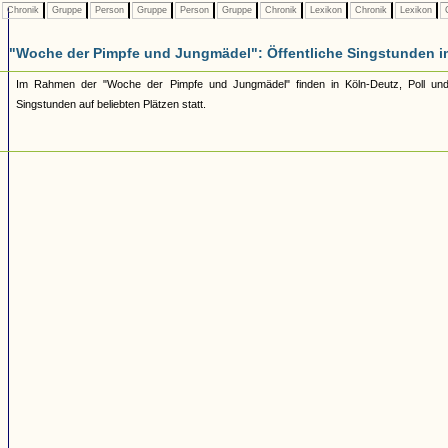
Chronik
Gruppe
Person
Gruppe
Person
Gruppe
Chronik
Lexikon
Chronik
Lexikon
C
"Woche der Pimpfe und Jungmädel": Öffentliche Singstunden i
Im Rahmen der "Woche der Pimpfe und Jungmädel" finden in Köln-Deutz, Poll und
Singstunden auf beliebten Plätzen statt.