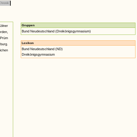
hronik
Gruppen
ölner
Bund Neudeutschland (Dreikönigsgymnasium)
orden,
g Prüm
Lexikon
rburg.
Bund Neudeutschland (ND)
eichen
Dreikönigsgymnasium