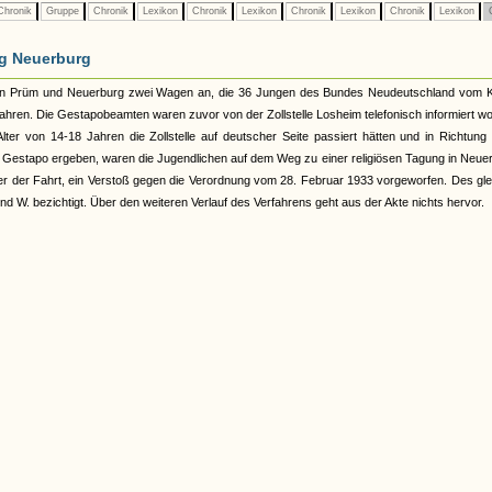
hronik
Gruppe
Chronik
Lexikon
Chronik
Lexikon
Chronik
Lexikon
Chronik
Lexikon
C
rg Neuerburg
 in Prüm und Neuerburg zwei Wagen an, die 36 Jungen des Bundes Neudeutschland vom K
hren. Die Gestapobeamten waren zuvor von der Zollstelle Losheim telefonisch informiert w
lter von 14-18 Jahren die Zollstelle auf deutscher Seite passiert hätten und in Richtun
er Gestapo ergeben, waren die Jugendlichen auf dem Weg zu einer religiösen Tagung in Neue
iter der Fahrt, ein Verstoß gegen die Verordnung vom 28. Februar 1933 vorgeworfen. Des gl
 W. bezichtigt. Über den weiteren Verlauf des Verfahrens geht aus der Akte nichts hervor.