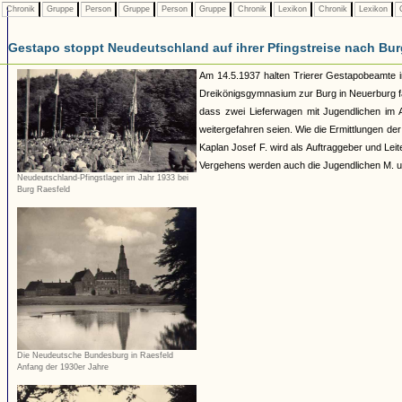
Chronik
Gruppe
Person
Gruppe
Person
Gruppe
Chronik
Lexikon
Chronik
Lexikon
C
Gestapo stoppt Neudeutschland auf ihrer Pfingstreise nach Bu
Am 14.5.1937 halten Trierer Gestapobeamte
Dreikönigsgymnasium zur Burg in Neuerburg fa
dass zwei Lieferwagen mit Jugendlichen im A
weitergefahren seien. Wie die Ermittlungen d
Kaplan Josef F. wird als Auftraggeber und Le
Vergehens werden auch die Jugendlichen M. und
Neudeutschland-Pfingstlager im Jahr 1933 bei
Burg Raesfeld
Die Neudeutsche Bundesburg in Raesfeld
Anfang der 1930er Jahre