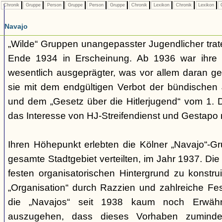
Chronik
Gruppe
Person
Gruppe
Person
Gruppe
Chronik
Lexikon
Chronik
Lexikon
C
Navajo
„Wilde“ Gruppen unangepasster Jugendlicher trate
Ende 1934 in Erscheinung. Ab 1936 war ihre 
wesentlich ausgeprägter, was vor allem daran ge
sie mit dem endgültigen Verbot der bündischen
und dem „Gesetz über die Hitlerjugend“ vom 1. 
das Interesse von HJ-Streifendienst und Gestapo 
Ihren Höhepunkt erlebten die Kölner „Navajo“-Gr
gesamte Stadtgebiet verteilten, im Jahr 1937. Di
festen organisatorischen Hintergrund zu konstru
„Organisation“ durch Razzien und zahlreiche F
die „Navajos“ seit 1938 kaum noch Erwähn
auszugehen, dass dieses Vorhaben zumindes