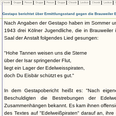
Chronik
Gruppe
Person
Gruppe
Person
Gruppe
Chronik
Lexikon
Chronik
Lexikon
C
Gestapo berichtet über Ermittlungsstand gegen die Brauweiler 
Nach Angaben der Gestapo haben im Sommer un
1943 drei Kölner Jugendliche, die in Brauweiler i
Saal der Anstalt folgendes Lied gesungen:
"Hohe Tannen weisen uns die Sterne
über der Isar springender Flut,
liegt ein Lager der Edelweisspiraten,
doch Du Eisbär schützt es gut."
In dem Gestapobericht heißt es: "Nach eig
Beschuldigten die Bestrebungen der Edelwe
Zusammenhängen bekannt. Es kam ihnen offensich
des Textes auf "Edelweißpiraten" darauf an, ihre 