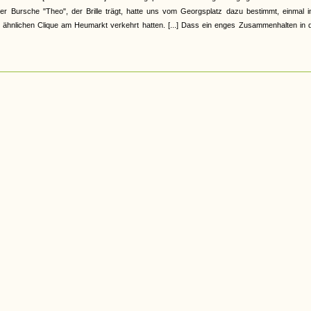
r Bursche "Theo", der Brille trägt, hatte uns vom Georgsplatz dazu bestimmt, einmal i
 ähnlichen Clique am Heumarkt verkehrt hatten. [...] Dass ein enges Zusammenhalten in d