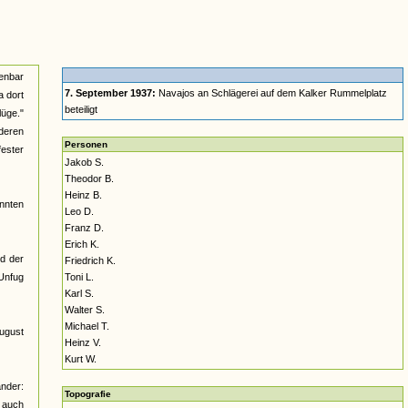
enbar
7. September 1937:
Navajos an Schlägerei auf dem Kalker Rummelplatz
a dort
beteiligt
lüge."
nderen
Personen
fester
Jakob S.
Theodor B.
Heinz B.
nnten
Leo D.
Franz D.
Erich K.
nd der
Friedrich K.
 Unfug
Toni L.
Karl S.
Walter S.
Michael T.
August
Heinz V.
Kurt W.
ander:
Topografie
h auch