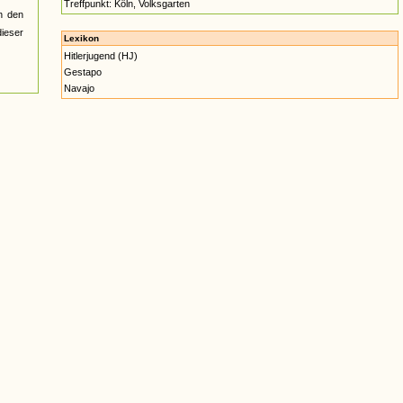
Treffpunkt: Köln, Volksgarten
n den
ieser
Lexikon
Hitlerjugend (HJ)
Gestapo
Navajo