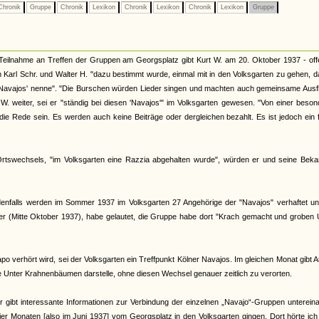
hronik
Gruppe
Chronik
Lexikon
Chronik
Lexikon
Chronik
Lexikon
Gruppe
Teilnahme an Treffen der Gruppen am Georgsplatz gibt Kurt W. am 20. Oktober 1937 - off
ch Karl Schr. und Walter H. "dazu bestimmt wurde, einmal mit in den Volksgarten zu gehen, d
 'Navajos' nenne". "Die Burschen würden Lieder singen und machten auch gemeinsame Ausf
. weiter, sei er "ständig bei diesen 'Navajos'" im Volksgarten gewesen. "Von einer beso
ie Rede sein. Es werden auch keine Beiträge oder dergleichen bezahlt. Es ist jedoch ein 
 Ortswechsels, "im Volksgarten eine Razzia abgehalten wurde", würden er und seine Beka
 Jedenfalls werden im Sommer 1937 im Volksgarten 27 Angehörige der "Navajos" verhaftet u
ter (Mitte Oktober 1937), habe gelautet, die Gruppe habe dort "Krach gemacht und groben
verhört wird, sei der Volksgarten ein Treffpunkt Kölner Navajos. Im gleichen Monat gibt 
pe Unter Krahnenbäumen darstelle, ohne diesen Wechsel genauer zeitlich zu verorten.
r gibt interessante Informationen zur Verbindung der einzelnen „Navajo“-Gruppen unterein
r Monaten [also im Juni 1937] vom Georgsplatz in den Volksgarten gingen. Dort hörte ic