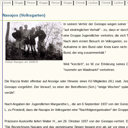
Chronik
Gruppe
Person
Gruppe
Person
Gruppe
Chronik
Lexikon
Chronik
Lexikon
C
Navajos (Volksgarten)
In seinem Verhör der Gestapo wegen seiner 
"auf eindringlichen Vorhalt" - zu, dass er dur
eine Gruppe Jugendlicher verkehre, die sich
Nach dem ersten Besuch im Volksgarten, so W
Aufnahme in den Bund oder Kreis kann nicht d
Bund, der eng zusammenhält."
Kölner Navajos um 1936/37
Weil "kürzlich", so W. zur Erklärung seines
"nunmehr am Waidmarkt" verkehren.
Die Razzia findet offenbar auf Anzeige oder Hinweis eines HJ-Mitgliedes (Kl.) statt.
Gestapo vorgeführt. Der Vorwurf, so einer der Betroffenen (Sch.) "einige Wochen" spä
verübt".
Nach Angaben der Jugendlichen Margarethe L., die am 6 September 1937 von der Gestapo 
L. zu Protokoll, dass die Navajos im Volksgarten eine "Nachfolgeorganisation" der Grup
Präzisere Auskünfte liefert Walter H., am 26. Oktober 1937 von der Gestapo verhört. E
"Die Bezeichnung Navajos und das gemeinsame Singen begann erst als wir vor etwa vie