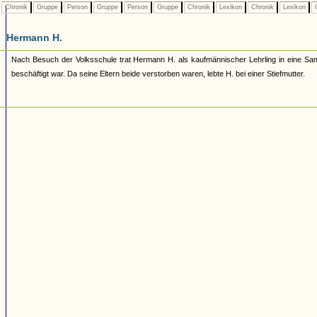
Chronik
Gruppe
Person
Gruppe
Person
Gruppe
Chronik
Lexikon
Chronik
Lexikon
C
Hermann H.
Nach Besuch der Volksschule trat Hermann H. als kaufmännischer Lehrling in eine Sa
beschäftigt war. Da seine Eltern beide verstorben waren, lebte H. bei einer Stiefmutter.