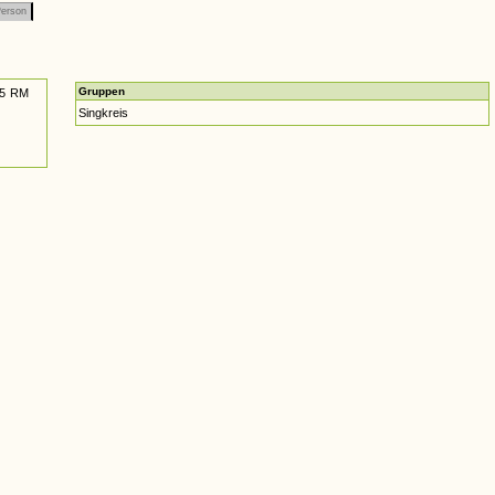
erson
Gruppen
05 RM
Singkreis