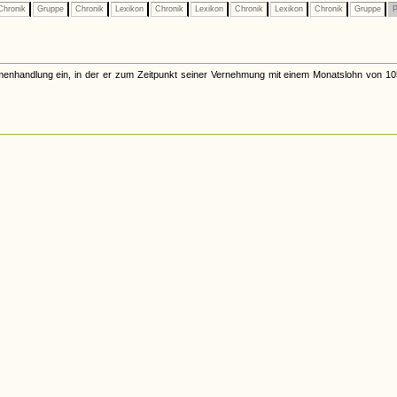
hronik
Gruppe
Chronik
Lexikon
Chronik
Lexikon
Chronik
Lexikon
Chronik
Gruppe
P
menhandlung ein, in der er zum Zeitpunkt seiner Vernehmung mit einem Monatslohn von 1