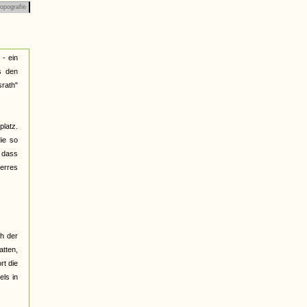
opografie
 - ein
s den
rath"
latz.
die so
 dass
erres
h der
tten,
rt die
els in