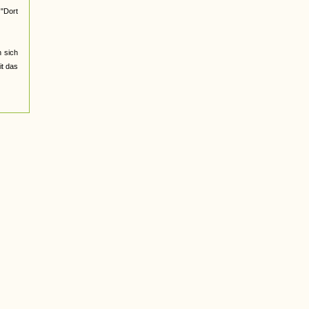
 "Dort
 sich
it das