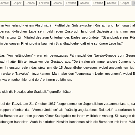
hronik
Gruppe
Chronik
Lexikon
Chronik
Lexikon
Chronik
Lexikon
Chronik
Gruppe
T
 im Ammerland - einem Abschnitt im Flußtal der Sülz zwischen Rösrath und Hoffnungsthal
eraus idyllischen Lage sehr bald regen Zuspruch fand und Badegäste nicht nur au
ln anzog. Ein Mitglied des zum Unterhalt des Bades gegründeten "Strandbadvereins Rös
l in der ganzen Rheinprovinz kaum ein Strandbad gebe, daß eine schönere Lage hat".
das "Ammerländchen" - war ein bevorzugtes Fahrtenziel der Navajo-Gruppe vom Georgp
macht hatte, führte hierzu vor der Gestapo aus: "Dort trafen wir immer andere Jungens, 
lner Innenstadt seien das stets um die 15 Jugendliche gewesen, wobei anzunehmen ist,
ln weitere "Navajos" hinzu kamen. Man habe dort "gemeinsam Lieder gesungen", wobei B
ir waren schon hier und dort" erinnern zu können.
ch die Navajos aller Stadtteile" getroffen hätten.
r bei der Razzia am 21. Oktober 1937 festgenommenen Jugendlichen zusammenfasste, sa
uppen offenbar das "Ammerländchen" als "ständig angelaufenes Reiseziel" auserkoren ha
die Burschen aus dem ganzen Kölner Stadtgebiet mit ihrem weiblichen Anhang. Sie sangen do
ebungen handelten. Auch in sittlicher Hinsicht benahmen sich die Burschen mit ihren Mäd