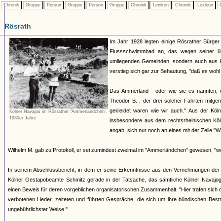
Chronik
Gruppe
Person
Gruppe
Person
Gruppe
Chronik
Lexikon
Chronik
Lexikon
C
Rösrath
Im Jahr 1928 legten einige Rösrather Bürger
Flussschwimmbad an, das wegen seiner üb
umliegenden Gemeinden, sondern auch aus Kö
verstieg sich gar zur Behautung, "daß es woh
Das Ammerland - oder wie sie es nannten, 
Theodor B. , der drei solcher Fahrten mitge
gekleidet waren wie wir auch." Aus der Kö
Kölner Navajos im Rösrather "Ammerländchen",
1930er Jahre
insbesondere aus dem rechtsrheinischen Kö
angab, sich nur noch an eines mit der Zeile "W
Wilhelm M. gab zu Protokoll, er sei zumindest zweimal im "Ammerländchen" gewesen, "wo si
In seinem Abschlussbericht, in dem er seine Erkenntnisse aus den Vernehmungen de
Kölner Gestapobeamte Schmitz gerade in der Tatsache, das sämtliche Kölner Navajogr
einen Beweis für deren vorgeblichen organisatorischen Zusammenhalt. "Hier trafen sich 
verbotenen Lieder, zelteten und führten Gespräche, die sich um ihre bündischen Bestr
ungebührlichster Weise."