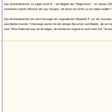
Das Ammerländchen, so sagte Josef D. - ein Mitglied des "Singkreises" - im Januar 193
verkehrten meines Wissens die sog. Navajos, mit denen wir nichts zu tun haben wollten."
Das Ammerländchen bot nach Aussage der Jugendlichen Elisabeth P. vor der Gestapo i
anschließen konnte: "Unterwegs wurde mit den übrigen Burschen und Mädels, die wir tra
Lied: "Höre Rübezahl was wir dir klagen, die bündische Jugend ist nicht mehr frei" "Schwi