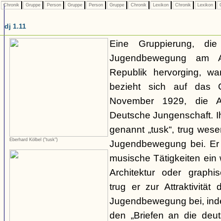
Chronik
Gruppe
Person
Gruppe
Person
Gruppe
Chronik
Lexikon
Chronik
Lexikon
C
dj 1.11
Eine Gruppierung, di
Jugendbewegung am A
Republik hervorging, wa
bezieht sich auf das
November 1929, die Ab
Deutsche Jungenschaft. I
genannt „tusk“, trug wese
Eberhard Kölbel ("tusk")
Jugendbewegung bei. Er f
musische Tätigkeiten ein 
Architektur oder graphi
trug er zur Attraktivität
Jugendbewegung bei, inde
den „Briefen an die deut