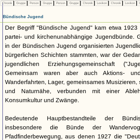
Chronik
Gruppe
Person
Gruppe
Person
Gruppe
Chronik
Lexikon
Chronik
Lexikon
C
Bündische Jugend
Der Begriff "Bündische Jugend" kam etwa 1923 a
partei- und kirchenunabhängige Jugendbünde.
in der Bündischen Jugend organisierten Jugendli
bürgerlichen Schichten stammten, war der Geda
jugendlichen Erziehungsgemeinschaft ("Jug
Gemeinsam waren aber auch Aktions- und
Wanderfahrten, Lager, gemeinsames Musizieren, s
und Naturnähe, verbunden mit einer Ableh
Konsumkultur und Zwänge.
Bedeutende Hauptbestandteile der Bünd
insbesondere die Bünde der Wandervo
Pfadfinderbewegung, aus denen 1927 die "Deuts