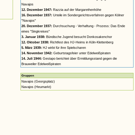
Navajos
12. Dezember 1947:
Razzia auf der Margarethenhöhe
16. Dezember 1937:
Urteile im Sondergerichtsverfahren gegen Kölner
"Navajos"
20. Dezember 1937:
Durchsuchung - Verhaftung - Prozess: Das Ende
eines "Singkreises"
3. Januar 1938:
Bündische Jugend besucht Donkosakenchor
12. Oktober 1938:
Richtfest des HJ-Heims in Köln-Klettenberg
5. März 1939:
HJ wirbt für ihre Spielscharen
14. November 1942:
Geburtstagsfeier unter Edelweißpiraten
14. Juli 1944:
Gestapo berichtet über Ermittlungsstand gegen die
Brauweiler Edelweißpiraten
Gruppen
Navajos (Georgsplatz)
Navajos (Heumarkt)