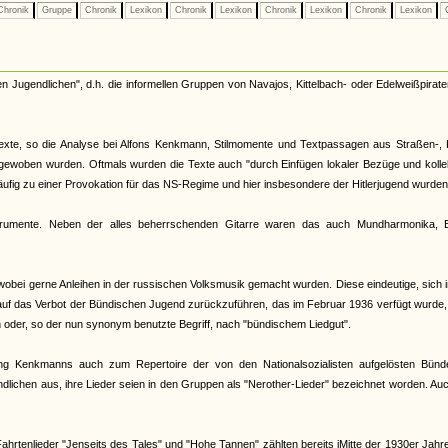
hronik
Gruppe
Chronik
Lexikon
Chronik
Lexikon
Chronik
Lexikon
Chronik
Lexikon
C
en Jugendlichen", d.h. die informellen Gruppen von Navajos, Kittelbach- oder Edelweißpirate
stexte, so die Analyse bei Alfons Kenkmann, Stilmomente und Textpassagen aus Straßen-, 
ngewoben wurden. Oftmals wurden die Texte auch "durch Einfügen lokaler Bezüge und kolle
häufig zu einer Provokation für das NS-Regime und hier insbesondere der Hitlerjugend wurden
trumente. Neben der alles beherrschenden Gitarre waren das auch Mundharmonika, B
wobei gerne Anleihen in der russischen Volksmusik gemacht wurden. Diese eindeutige, sich 
auf das Verbot der Bündischen Jugend zurückzuführen, das im Februar 1936 verfügt wurde
oder, so der nun synonym benutzte Begriff, nach "bündischem Liedgut".
ng Kenkmanns auch zum Repertoire der von den Nationalsozialisten aufgelösten Bünd
ndlichen aus, ihre Lieder seien in den Gruppen als "Nerother-Lieder" bezeichnet worden. Au
hrtenlieder "Jenseits des Tales" und "Hohe Tannen" zählten bereits iMitte der 1930er Jah