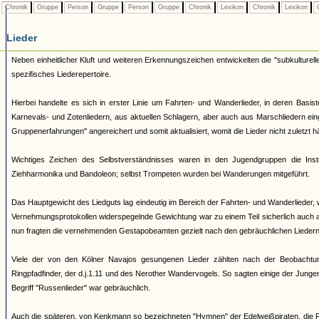
Chronik
Gruppe
Person
Gruppe
Person
Gruppe
Chronik
Lexikon
Chronik
Lexikon
C
Lieder
Neben einheitlicher Kluft und weiteren Erkennungszeichen entwickelten die "subkulturell
spezifisches Liederepertoire.
Hierbei handelte es sich in erster Linie um Fahrten- und Wanderlieder, in deren Basi
Karnevals- und Zotenliedern, aus aktuellen Schlagern, aber auch aus Marschliedern ei
Gruppenerfahrungen" angereichert und somit aktualisiert, womit die Lieder nicht zuletzt 
Wichtiges Zeichen des Selbstverständnisses waren in den Jugendgruppen die Ins
Ziehharmonika und Bandoleon; selbst Trompeten wurden bei Wanderungen mitgeführt.
Das Hauptgewicht des Liedguts lag eindeutig im Bereich der Fahrten- und Wanderlieder, 
Vernehmungsprotokollen widerspegelnde Gewichtung war zu einem Teil sicherlich auch 
nun fragten die vernehmenden Gestapobeamten gezielt nach den gebräuchlichen Liedern 
Viele der von den Kölner Navajos gesungenen Lieder zählten nach der Beobachtu
Ringpfadfinder, der d.j.1.11 und des Nerother Wandervogels. So sagten einige der Junge
Begriff "Russenlieder" war gebräuchlich.
Auch die späteren, von Kenkmann so bezeichneten "Hymnen" der Edelweißpiraten, die Fa