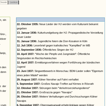
hronik
Lexikon
n, ein
22. Oktober 1935:
Neue Lieder der HJ werden vom Kulturamt bekannt
gegeben
13. Januar 1936:
Kulturkundgebung der HJ: Propagandistische Vorstellung
Kino-,
neuer Lieder
ktiver
31. Januar 1936:
Jugendliche feiern die Don-Kosaken in Köln
.
12. Juli 1936:
Leserbrief gegen katholisches "Kampflied" im WB
12. September 1936:
Öffentliches Singen der HJ
anjo,
10. April 1937:
"Woche der Pimpfe und Jungmädel": Öffentliche
Singstunden im Rechtsrheinischen
12. April 1937:
Ermittlungsverfahren wegen Fortführung der bündischen
Jugend
in den
23. Juni 1937:
Singwettbewerb in Monschau: BDM-Lieder sollen "Eigentum
, denn
eines jeden Mädel" werden
29. August 1937:
Kölner Nerother auf Fahrt verhaftet
5. September 1937:
Großes Navajo-Treffen auf Kirmes in Rösrath
e der
12. Oktober 1937:
Störungen beim "Verkehrserziehungsdienst"
ch der
21. Oktober 1937:
Großrazzia gegen "Navajos"
26. Oktober 1937:
Weitere Verhaftungen und Durchsuchungen Kölner
Navajos
re zum
6. Dezember 1937:
Oberstaatsanwalt erhebt Anklage gegen Kölner