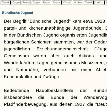
Chronik
Gruppe
Person
Gruppe
Person
Gruppe
Chronik
Lexikon
Chronik
Lexikon
C
Bündische Jugend
Der Begriff "Bündische Jugend" kam etwa 1923 a
partei- und kirchenunabhängige Jugendbünde.
in der Bündischen Jugend organisierten Jugendli
bürgerlichen Schichten stammten, war der Geda
jugendlichen Erziehungsgemeinschaft ("Jug
Gemeinsam waren aber auch Aktions- und
Wanderfahrten, Lager, gemeinsames Musizieren, s
und Naturnähe, verbunden mit einer Ableh
Konsumkultur und Zwänge.
Bedeutende Hauptbestandteile der Bünd
insbesondere die Bünde der Wandervo
Pfadfinderbewegung, aus denen 1927 die "Deuts