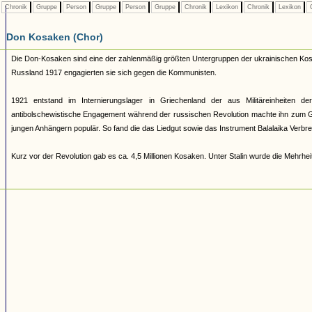
Chronik
Gruppe
Person
Gruppe
Person
Gruppe
Chronik
Lexikon
Chronik
Lexikon
C
Don Kosaken (Chor)
Die Don-Kosaken sind eine der zahlenmäßig größten Untergruppen der ukrainischen Kosa
Russland 1917 engagierten sie sich gegen die Kommunisten.
1921 entstand im Internierungslager in Griechenland der aus Militäreinheiten de
antibolschewistische Engagement während der russischen Revolution machte ihn zum Ge
jungen Anhängern populär. So fand die das Liedgut sowie das Instrument Balalaika Verbreit
Kurz vor der Revolution gab es ca. 4,5 Millionen Kosaken. Unter Stalin wurde die Mehrheit