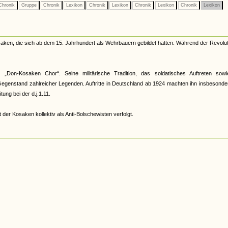
hronik
Gruppe
Chronik
Lexikon
Chronik
Lexikon
Chronik
Lexikon
Chronik
Lexikon
ken, die sich ab dem 15. Jahrhundert als Wehrbauern gebildet hatten. Während der Revolut
r „Don-Kosaken Chor“. Seine militärische Tradition, das soldatisches Auftreten sowi
genstand zahlreicher Legenden. Auftritte in Deutschland ab 1924 machten ihn insbesonde
ung bei der d.j.1.11.
 der Kosaken kollektiv als Anti-Bolschewisten verfolgt.