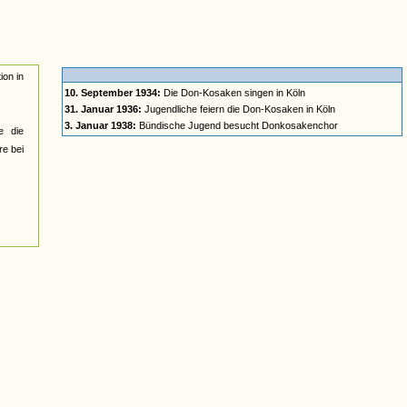
ion in
10. September 1934:
Die Don-Kosaken singen in Köln
31. Januar 1936:
Jugendliche feiern die Don-Kosaken in Köln
3. Januar 1938:
Bündische Jugend besucht Donkosakenchor
e die
re bei