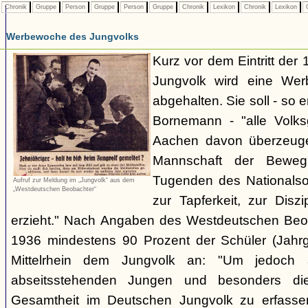
Chronik
Gruppe
Person
Gruppe
Person
Gruppe
Chronik
Lexikon
Chronik
Lexikon
C
Werbewoche des Jungvolks
Kurz vor dem Eintritt der
Jungvolk wird eine We
abgehalten. Sie soll - so 
Bornemann - "alle Volk
Aachen davon überzeuge
Mannschaft der Bewe
Tugenden des Nationalso
Aufruf zur Meldung im „Jungvolk“ aus dem
„Westdeutschen Beobachter“
zur Tapferkeit, zur Dis
erzieht." Nach Angaben des Westdeutschen Beob
1936 mindestens 90 Prozent der Schüler (Jah
Mittelrhein dem Jungvolk an: "Um jedoch 
abseitsstehenden Jungen und besonders die
Gesamtheit im Deutschen Jungvolk zu erfasse