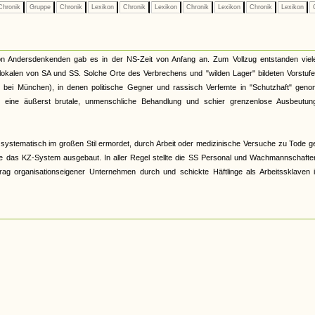
hronik
Gruppe
Chronik
Lexikon
Chronik
Lexikon
Chronik
Lexikon
Chronik
Lexikon
C
on Andersdenkenden gab es in der NS-Zeit von Anfang an. Zum Vollzug entstanden viele
mlokalen von SA und SS. Solche Orte des Verbrechens und "wilden Lager" bildeten Vorstuf
u bei München), in denen politische Gegner und rassisch Verfemte in "Schutzhaft" gen
ch eine äußerst brutale, unmenschliche Behandlung und schier grenzenlose Ausbeutun
systematisch im großen Stil ermordet, durch Arbeit oder medizinische Versuche zu Tode g
 das KZ-System ausgebaut. In aller Regel stellte die SS Personal und Wachmannschaften
ftrag organisationseigener Unternehmen durch und schickte Häftlinge als Arbeitssklaven 