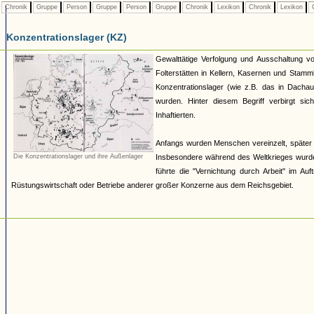
Chronik
Gruppe
Person
Gruppe
Person
Gruppe
Chronik
Lexikon
Chronik
Lexikon
C
Konzentrationslager (KZ)
Gewalttätige Verfolgung und Ausschaltung v
Folterstätten in Kellern, Kasernen und Stam
Konzentrationslager (wie z.B. das in Dacha
wurden. Hinter diesem Begriff verbirgt si
Inhaftierten.
Anfangs wurden Menschen vereinzelt, später 
Die Konzentrationslager und ihre Außenlager
Insbesondere während des Weltkrieges wurde
führte die "Vernichtung durch Arbeit" im Au
Rüstungswirtschaft oder Betriebe anderer großer Konzerne aus dem Reichsgebiet.