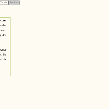
hronik
Lexikon
rorts
en der
ommen
g der
equält
. Sie
in die