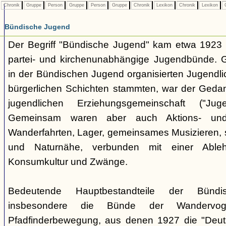
Chronik
Gruppe
Person
Gruppe
Person
Gruppe
Chronik
Lexikon
Chronik
Lexikon
C
Bündische Jugend
Der Begriff "Bündische Jugend" kam etwa 1923 a
partei- und kirchenunabhängige Jugendbünde.
in der Bündischen Jugend organisierten Jugendli
bürgerlichen Schichten stammten, war der Geda
jugendlichen Erziehungsgemeinschaft ("Jug
Gemeinsam waren aber auch Aktions- und
Wanderfahrten, Lager, gemeinsames Musizieren, s
und Naturnähe, verbunden mit einer Ableh
Konsumkultur und Zwänge.
Bedeutende Hauptbestandteile der Bünd
insbesondere die Bünde der Wandervo
Pfadfinderbewegung, aus denen 1927 die "Deuts