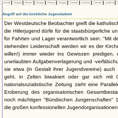
Chronik
Gruppe
Person
Gruppe
Person
Gruppe
Chronik
Lexikon
Chronik
Lexikon
C
Angriff auf die kirchliche Jugendarbeit
Der Westdeutsche Beobachter greift die katholisch
die Hitlerjugend dürfe für die staatsbürgerliche un
für Fahrten und Lager verantwortlich sein: "Mit
stehenden Leidenschaft werden wir es der Kirche
willen!) immer wieder ins Gewissen predigen, 
unerlaubten Aufgabenverlagerung und -verfälsch
sie etwa (in Gestalt ihrer Jugendvereine) auch k
geht, in Zelten biwakiert oder gar sich mit G
nationalsozialistische Zeitung zieht eine Paralle
Eroberung des organisatorischen Gesamtbest
noch mächtigen "Bündischen Jungenschaften" 1
die großen konfessionellen Jugendorganisationen