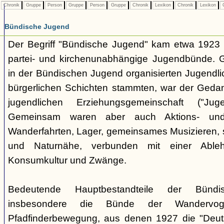
Chronik
Gruppe
Person
Gruppe
Person
Gruppe
Chronik
Lexikon
Chronik
Lexikon
C
Bündische Jugend
Der Begriff "Bündische Jugend" kam etwa 1923 a
partei- und kirchenunabhängige Jugendbünde.
in der Bündischen Jugend organisierten Jugendli
bürgerlichen Schichten stammten, war der Geda
jugendlichen Erziehungsgemeinschaft ("Jug
Gemeinsam waren aber auch Aktions- und
Wanderfahrten, Lager, gemeinsames Musizieren, s
und Naturnähe, verbunden mit einer Ableh
Konsumkultur und Zwänge.
Bedeutende Hauptbestandteile der Bünd
insbesondere die Bünde der Wandervo
Pfadfinderbewegung, aus denen 1927 die "Deuts