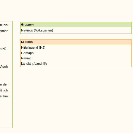
Gruppen
il bis
Navajos (Volksgarten)
Bonner
Lexikon
Hitlerjugend (HJ)
am HJ-
Gestapo
Navajo
Landjahr/Landhilfe
. Auch
n der
iß ich
as ihm