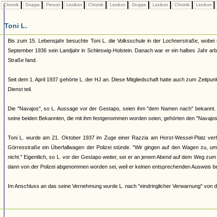
Chronik
Gruppe
Person
Lexikon
Chronik
Lexikon
Gruppe
Lexikon
Chronik
Lexikon
Toni L.
Bis zum 15. Lebensjahr besuchte Toni L. die Volksschule in der Lochnerstraße, wobei 
September 1936 sein Landjahr in Schleswig-Holstein. Danach war er ein halbes Jahr arbe
Straße fand.
Seit dem 1. April 1937 gehörte L. der HJ an. Diese Mitgliedschaft hatte auch zum Zeitp
Dienst teil.
Die "Navajos", so L. Aussage vor der Gestapo, seien ihm "dem Namen nach" bekannt. V
seine beiden Bekannten, die mit ihm festgenommen worden seien, gehörten den "Navajos"
Toni L. wurde am 21. Oktober 1937 im Zuge einer Razzia am Horst-Wessel-Platz verh
Görresstraße ein Überfallwagen der Polizei stünde. "Wir gingen auf den Wagen zu, um
nicht." Eigentlich, so L. vor der Gestapo weiter, sei er an jenem Abend auf dem Weg z
dann von der Polizei abgenommen worden sei, weil er keinen entsprechenden Ausweis be
Im Anschluss an das seine Vernehmung wurde L. nach "eindringlicher Verwarnung" von d