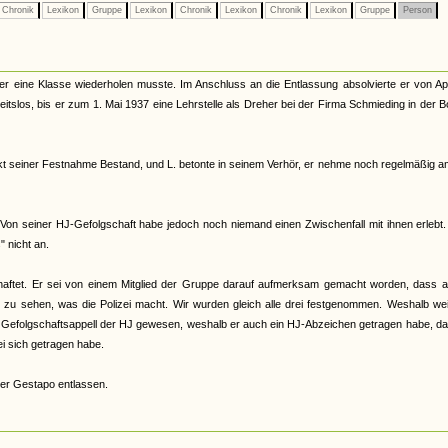
Chronik
Lexikon
Gruppe
Lexikon
Chronik
Lexikon
Chronik
Lexikon
Gruppe
Person
er eine Klasse wiederholen musste. Im Anschluss an die Entlassung absolvierte er von Apr
itslos, bis er zum 1. Mai 1937 eine Lehrstelle als Dreher bei der Firma Schmieding in der 
unkt seiner Festnahme Bestand, und L. betonte in seinem Verhör, er nehme noch regelmäßig 
on seiner HJ-Gefolgschaft habe jedoch noch niemand einen Zwischenfall mit ihnen erlebt
 nicht an.
aftet. Er sei von einem Mitglied der Gruppe darauf aufmerksam gemacht worden, dass a
 zu sehen, was die Polizei macht. Wir wurden gleich alle drei festgenommen. Weshalb we
um Gefolgschaftsappell der HJ gewesen, weshalb er auch ein HJ-Abzeichen getragen habe, d
i sich getragen habe.
er Gestapo entlassen.