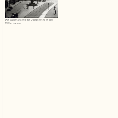
Der Waidmarkt mit der Georgskirche in den
1930er Jahren