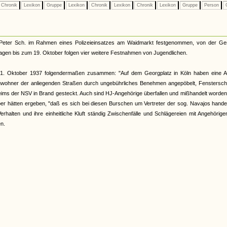
Chronik
Lexikon
Gruppe
Lexikon
Chronik
Lexikon
Chronik
Lexikon
Gruppe
Person
G
Peter Sch. im Rahmen eines Polizeieinsatzes am Waidmarkt festgenommen, von der Ge
Tagen bis zum 19. Oktober folgen vier weitere Festnahmen von Jugendlichen.
 21. Oktober 1937 folgendermaßen zusammen: "Auf dem Georgplatz in Köln haben eine A
e Anwohner der anliegenden Straßen durch ungebührliches Benehmen angepöbelt, Fenstersc
ms der NSV in Brand gesteckt. Auch sind HJ-Angehörige überfallen und mißhandelt worden
r hätten ergeben, "daß es sich bei diesen Burschen um Vertreter der sog. Navajos handel
Verhalten und ihre einheitliche Kluft ständig Zwischenfälle und Schlägereien mit Angehörig
n.