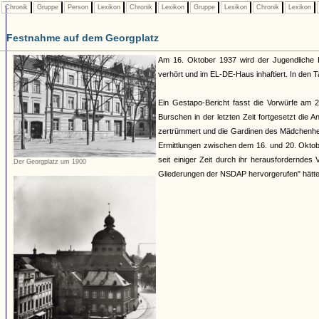
Chronik
Gruppe
Person
Lexikon
Chronik
Lexikon
Gruppe
Lexikon
Chronik
Lexikon
Festnahme auf dem Georgplatz
Am 16. Oktober 1937 wird der Jugendliche 
verhört und im EL-DE-Haus inhaftiert. In den 
Ein Gestapo-Bericht fasst die Vorwürfe am
Burschen in der letzten Zeit fortgesetzt di
zertrümmert und die Gardinen des Mädchenhei
Ermittlungen zwischen dem 16. und 20. Oktobe
seit einiger Zeit durch ihr herausforderndes 
Der Georgplatz um 1900
Gliederungen der NSDAP hervorgerufen" hätte