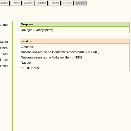
ruppe
Person
Gruppe
Lexikon
Chronik
Lexikon
Chronik
Gruppen
stapo
Navajos (Georgsplatz)
Lexikon
nzahl
Gestapo
heiben
Nationalsozialistische Deutsche Arbeiterpartei (NSDAP)
." Die
Nationalsozialistische Volkswohlfahrt (NSV)
t, die
Navajo
en von
EL-DE-Haus