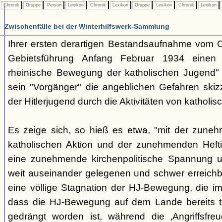
Chronik
Gruppe
Person
Lexikon
Chronik
Lexikon
Gruppe
Lexikon
Chronik
Lexikon
Zwischenfälle bei der Winterhilfswerk-Sammlung
Ihrer ersten derartigen Bestandsaufnahme vom O
Gebietsführung Anfang Februar 1934 einen "2
rheinische Bewegung der katholischen Jugend" 
sein "Vorgänger" die angeblichen Gefahren skizz
der Hitlerjugend durch die Aktivitäten von katholis
Es zeige sich, so hieß es etwa, "mit der zuneh
katholischen Aktion und der zunehmenden Heft
eine zunehmende kirchenpolitische Spannung un
weit auseinander gelegenen und schwer erreichba
eine völlige Stagnation der HJ-Bewegung, die im
dass die HJ-Bewegung auf dem Lande bereits te
gedrängt worden ist, während die ‚Angriffsfreud