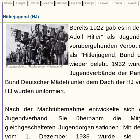
Chronik
Gruppe
Person
Lexikon
Chronik
Lexikon
Gruppe
Lexikon
Chronik
Lexikon
Hitlerjugend (HJ)
Bereits 1922 gab es in 
Adolf Hitler" als Jugen
vorübergehenden Verbot d
als "Hitlerjugend, Bund 
wieder belebt. 1932 wurd
Propagandafoto: "Fanfaren der Hitlerjugend"
Jugendverbände der Part
Bund Deutscher Mädel) unter dem Dach der HJ vere
HJ wurden uniformiert.
Nach der Machtübernahme entwickelte sich 
Jugendverband. Sie übernahm die Mitgl
gleichgeschalteten Jugendorganisationen. Mit 
vom 1. Dezember 1936 wurde sie zu