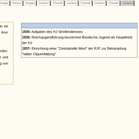
ruppe
Person
Gruppe
Lexikon
Chronik
Lexikon
Chronik
Lexikon
Chronik
Lexikon
te sie
1935:
Aufgaben des HJ-Streifendienstes
 ihrer
1935:
Reichsjugendführung bezeichnet Bündische Jugend als Hauptfeind
der HJ
1937:
Einrichtung einer "Zentralstelle West" der RJF zur Bekämpfung
rden.
"wilder Cliquenbildung"
ät und
ng von