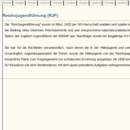
Chronik
Gruppe
Person
Lexikon
Chronik
Lexikon
Gruppe
Lexikon
Chronik
Lexikon
Reichsjugendführung (RJF)
Die "Reichjugendführung" wurde im März 1933 der NS-Herrschaft etabliert und spielte ke
die Stellung einer Obersten Reichsbehörde und war entsprechend nationalsozialistisch
Spitze, der zugleich Jugendführer der NSDAP war. Nachfolger wurde der langjährige HJ
Sie war für die Richtlinien verantwortlich, nach denen die in der Hitlerjugend und
Ursprünglich Jugendorganisation der Partei, wurde die Hitlerjugend von der Reichsju
körperliche Härte zum Gegengewicht zur schulischen Erziehung ausgebaut. Ab 1936 fungi
HJ-Einsätzen wie dem Streifendienst, mit dem quasi-polizeiliche Aufgaben wahrgenomme