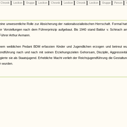
Chronik
Lexikon
Gruppe
Lexikon
Chronik
Lexikon
Chronik
Lexikon
Gruppe
Person
G
ine unwesentliche Rolle zur Absicherung der nationalsozialistischen Herrschaft. Formal hat
er Vorstellungen nach dem Führerprinzip aufgebaut. Bis 1940 stand Baldur v. Schirach an
-Führer Arthur Axmann.
 seinem weiblichen Pedant BDM erfassten Kinder und Jugendlichen erzogen und betreut wu
gendführung nach und nach mit seinen Erziehungszielen Gehorsam, Disziplin, Aggressivit
erte sie als Staatsjugend. Erhebliche Macht verlieh der Reichsjugendführung die Gestaltu
n wurden.