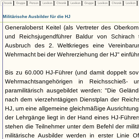
Chronik
Gruppe
Person
Lexikon
Chronik
Lexikon
Gruppe
Lexikon
Chronik
Lexikon
Militärische Ausbilder für die HJ
Generaloberst Keitel (als Vertreter des Oberk
und Reichsjugendführer Baldur von Schirach 
Ausbruch des 2. Weltkrieges eine Vereinbarung
Wehrmacht bei der Wehrerziehung der HJ" einführ
Bis zu 60.000 HJ-Führer (und damit doppelt sovi
Wehrmachtsangehörigen in Reichsschieß- un
paramilitärisch ausgebildet werden: "Die Geländ
nach dem vierzehntägigen Dienstplan der Reich
HJ, um eine allgemeine gleichmäßige Ausrichtung 
der Lehrgänge liegt in der Hand eines HJ-Führe
stehen die Teilnehmer unter dem Befehl der militäri
militärische Ausbilder werden in erster Linie Off