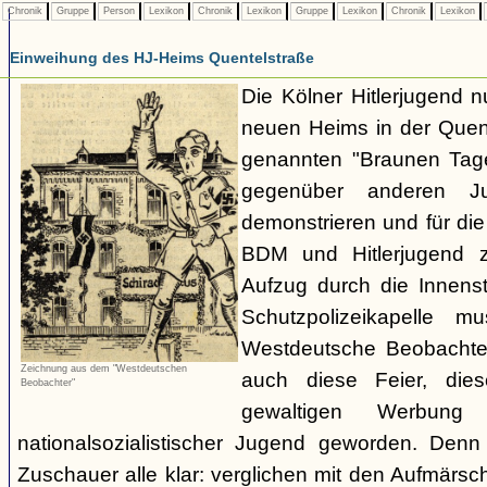
Chronik
Gruppe
Person
Lexikon
Chronik
Lexikon
Gruppe
Lexikon
Chronik
Lexikon
Einweihung des HJ-Heims Quentelstraße
Die Kölner Hitlerjugend n
neuen Heims in der Quen
genannten "Braunen Tag
gegenüber anderen Ju
demonstrieren und für di
BDM und Hitlerjugend 
Aufzug durch die Innens
Schutzpolizeikapelle mu
Westdeutsche Beobachter 
Zeichnung aus dem "Westdeutschen
auch diese Feier, die
Beobachter"
gewaltigen Werbun
nationalsozialistischer Jugend geworden. Denn
Zuschauer alle klar: verglichen mit den Aufmärs