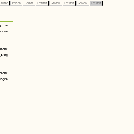
ruppe
Person
Gruppe
Lexikon
Chronik
Lexikon
Chronik
Lexikon
gen in
London
ische
 „Ring
nliche
ungen