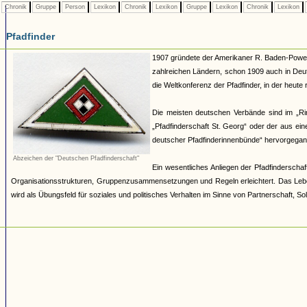
Chronik
Gruppe
Person
Lexikon
Chronik
Lexikon
Gruppe
Lexikon
Chronik
Lexikon
Pfadfinder
1907 gründete der Amerikaner R. Baden-Powell 
zahlreichen Ländern, schon 1909 auch in Deut
die Weltkonferenz der Pfadfinder, in der heut
Die meisten deutschen Verbände sind im „R
„Pfadfinderschaft St. Georg“ oder der aus e
deutscher Pfadfinderinnenbünde“ hervorgegang
Abzeichen der "Deutschen Pfadfinderschaft"
Ein wesentliches Anliegen der Pfadfinderschaft
Organisationsstrukturen, Gruppenzusammensetzungen und Regeln erleichtert. Das Lebe
wird als Übungsfeld für soziales und politisches Verhalten im Sinne von Partnerschaft, Sol