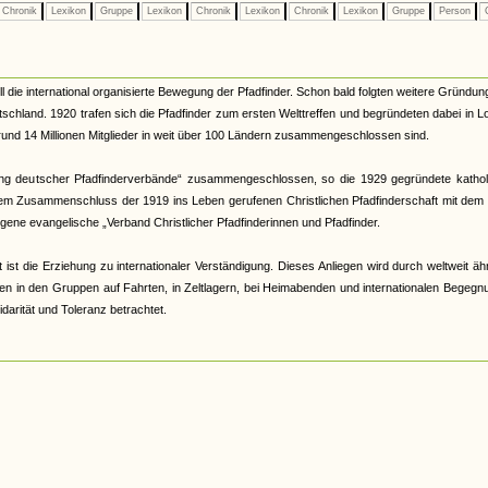
Chronik
Lexikon
Gruppe
Lexikon
Chronik
Lexikon
Chronik
Lexikon
Gruppe
Person
G
die international organisierte Bewegung der Pfadfinder. Schon bald folgten weitere Gründun
schland. 1920 trafen sich die Pfadfinder zum ersten Welttreffen und begründeten dabei in 
e rund 14 Millionen Mitglieder in weit über 100 Ländern zusammengeschlossen sind.
ing deutscher Pfadfinderverbände“ zusammengeschlossen, so die 1929 gegründete kathol
inem Zusammenschluss der 1919 ins Leben gerufenen Christlichen Pfadfinderschaft mit dem
ene evangelische „Verband Christlicher Pfadfinderinnen und Pfadfinder.
 ist die Erziehung zu internationaler Verständigung. Dieses Anliegen wird durch weltweit äh
n in den Gruppen auf Fahrten, in Zeltlagern, bei Heimabenden und internationalen Begegn
idarität und Toleranz betrachtet.