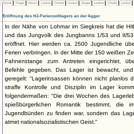
Chronik
Gruppe
Person
Lexikon
Chronik
Lexikon
Gruppe
Lexikon
Chronik
Lexikon
Eröffnung des HJ-Ferienzeltlagers an der Agger
In der Nähe von Lohmar im Siegkreis hat die Hi
und das Jungvolk des Jungbanns 1/53 und II/53 i
eröffnet. Hier werden ca. 2500 Jugendliche üb
Ferien verbringen. In der Mitte der 150 weißen Zelt
Fahnenstange zum Antreten eingerichtet, üb
Befehle gegeben. Das Lager ist bewacht, und
geregelt: "Lagerinsassen können nicht planlos d
straffe Kontrolle und Disziplin im Lager komm
folgendermaßen: "Die drei Wochen des Lagerleb
spießbürgerlichen Romantik bestimmt, die 
Jugendbünden zu finden war, sondern das Lager
atmet nationalsozialistischen Geist."