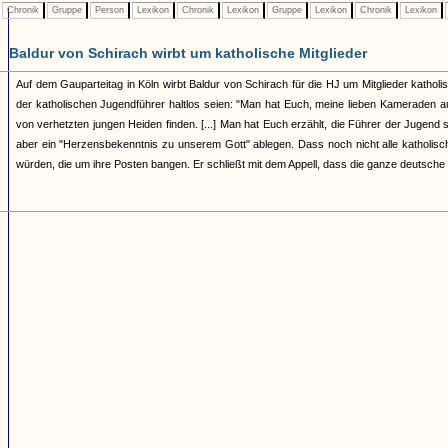
Chronik
Gruppe
Person
Lexikon
Chronik
Lexikon
Gruppe
Lexikon
Chronik
Lexikon
Baldur von Schirach wirbt um katholische Mitglieder
Auf dem Gauparteitag in Köln wirbt Baldur von Schirach für die HJ um Mitglieder kathol
der katholischen Jugendführer haltlos seien: "Man hat Euch, meine lieben Kameraden aus
von verhetzten jungen Heiden finden. [...] Man hat Euch erzählt, die Führer der Jugend
aber ein "Herzensbekenntnis zu unserem Gott" ablegen. Dass noch nicht alle katholisc
würden, die um ihre Posten bangen. Er schließt mit dem Appell, dass die ganze deuts