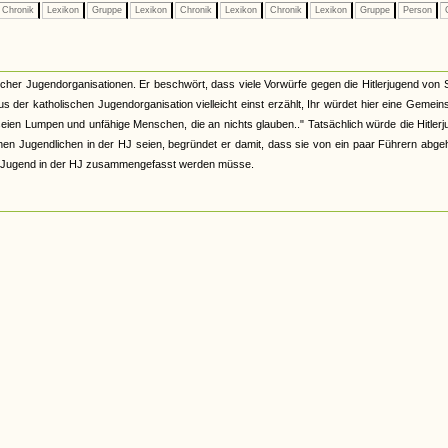
Chronik
Lexikon
Gruppe
Lexikon
Chronik
Lexikon
Chronik
Lexikon
Gruppe
Person
G
ischer Jugendorganisationen. Er beschwört, dass viele Vorwürfe gegen die Hitlerjugend von 
 der katholischen Jugendorganisation vielleicht einst erzählt, Ihr würdet hier eine Gemein
 seien Lumpen und unfähige Menschen, die an nichts glauben.." Tatsächlich würde die Hitler
hen Jugendlichen in der HJ seien, begründet er damit, dass sie von ein paar Führern abge
che Jugend in der HJ zusammengefasst werden müsse.