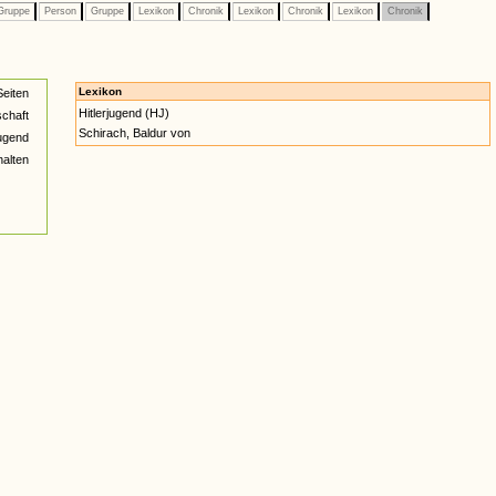
ruppe
Person
Gruppe
Lexikon
Chronik
Lexikon
Chronik
Lexikon
Chronik
Lexikon
Seiten
Hitlerjugend (HJ)
schaft
Schirach, Baldur von
jugend
halten