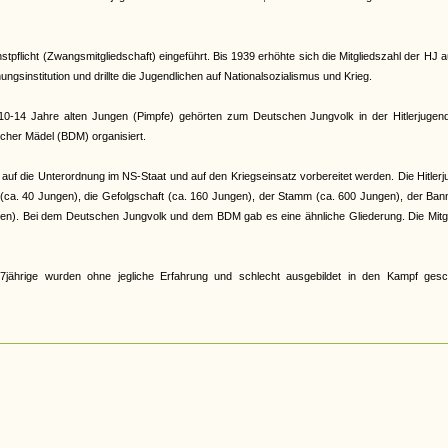
pflicht (Zwangsmitgliedschaft) eingeführt. Bis 1939 erhöhte sich die Mitgliedszahl der HJ a
gsinstitution und drillte die Jugendlichen auf Nationalsozialismus und Krieg.
e 10-14 Jahre alten Jungen (Pimpfe) gehörten zum Deutschen Jungvolk in der Hitlerjugen
cher Mädel (BDM) organisiert.
auf die Unterordnung im NS-Staat und auf den Kriegseinsatz vorbereitet werden. Die Hitler
r (ca. 40 Jungen), die Gefolgschaft (ca. 160 Jungen), der Stamm (ca. 600 Jungen), der Ban
en). Bei dem Deutschen Jungvolk und dem BDM gab es eine ähnliche Gliederung. Die Mitgl
jährige wurden ohne jegliche Erfahrung und schlecht ausgebildet in den Kampf gesch