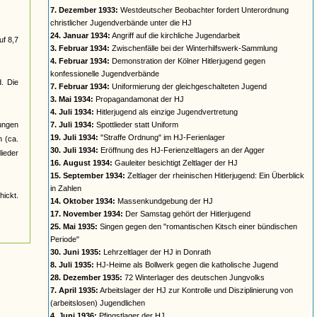
7. Dezember 1933:
Westdeutscher Beobachter fordert Unterordnung
christlicher Jugendverbände unter die HJ
24. Januar 1934:
Angriff auf die kirchliche Jugendarbeit
uf 8,7
3. Februar 1934:
Zwischenfälle bei der Winterhilfswerk-Sammlung
4. Februar 1934:
Demonstration der Kölner Hitlerjugend gegen
konfessionelle Jugendverbände
d. Die
7. Februar 1934:
Uniformierung der gleichgeschalteten Jugend
3. Mai 1934:
Propagandamonat der HJ
4. Juli 1934:
Hitlerjugend als einzige Jugendvertretung
jungen
7. Juli 1934:
Spottlieder statt Uniform
19. Juli 1934:
"Straffe Ordnung" im HJ-Ferienlager
n (ca.
30. Juli 1934:
Eröffnung des HJ-Ferienzeltlagers an der Agger
ieder
16. August 1934:
Gauleiter besichtigt Zeltlager der HJ
15. September 1934:
Zeltlager der rheinischen Hitlerjugend: Ein Überblick
in Zahlen
ickt.
14. Oktober 1934:
Massenkundgebung der HJ
17. November 1934:
Der Samstag gehört der Hitlerjugend
25. Mai 1935:
Singen gegen den "romantischen Kitsch einer bündischen
Periode"
30. Juni 1935:
Lehrzeltlager der HJ in Donrath
8. Juli 1935:
HJ-Heime als Bollwerk gegen die katholische Jugend
28. Dezember 1935:
72 Winterlager des deutschen Jungvolks
7. April 1935:
Arbeitslager der HJ zur Kontrolle und Disziplinierung von
(arbeitslosen) Jugendlichen
4. Juni 1936:
Pfingstlager der HJ