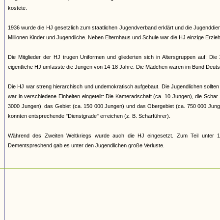
kostete.
1936 wurde die HJ gesetzlich zum staatlichen Jugendverband erklärt und die Jugenddienst
Millionen Kinder und Jugendliche. Neben Elternhaus und Schule war die HJ einzige Erziehun
Die Mitglieder der HJ trugen Uniformen und gliederten sich in Altersgruppen auf: Di
eigentliche HJ umfasste die Jungen von 14-18 Jahre. Die Mädchen waren im Bund Deuts
Die HJ war streng hierarchisch und undemokratisch aufgebaut. Die Jugendlichen sollten 
war in verschiedene Einheiten eingeteilt: Die Kameradschaft (ca. 10 Jungen), die Scha
3000 Jungen), das Gebiet (ca. 150 000 Jungen) und das Obergebiet (ca. 750 000 Jung
konnten entsprechende "Dienstgrade" erreichen (z. B. Scharführer).
Während des Zweiten Weltkriegs wurde auch die HJ eingesetzt. Zum Teil unter 17
Dementsprechend gab es unter den Jugendlichen große Verluste.