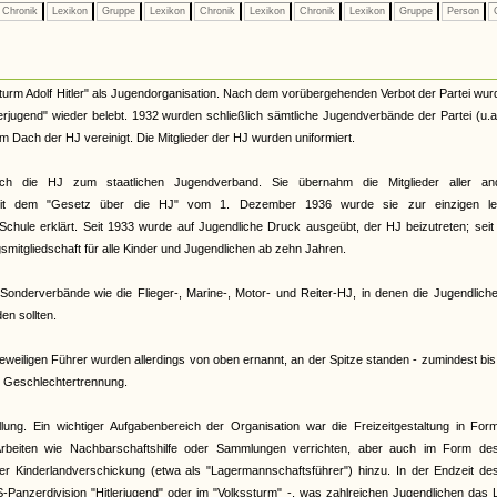
Chronik
Lexikon
Gruppe
Lexikon
Chronik
Lexikon
Chronik
Lexikon
Gruppe
Person
G
urm Adolf Hitler" als Jugendorganisation. Nach dem vorübergehenden Verbot der Partei wur
terjugend" wieder belebt. 1932 wurden schließlich sämtliche Jugendverbände der Partei (u.
Dach der HJ vereinigt. Die Mitglieder der HJ wurden uniformiert.
ch die HJ zum staatlichen Jugendverband. Sie übernahm die Mitglieder aller an
. Mit dem "Gesetz über die HJ" vom 1. Dezember 1936 wurde sie zur einzigen le
Schule erklärt. Seit 1933 wurde auf Jugendliche Druck ausgeübt, der HJ beizutreten; sei
smitgliedschaft für alle Kinder und Jugendlichen ab zehn Jahren.
onderverbände wie die Flieger-, Marine-, Motor- und Reiter-HJ, in denen die Jugendliche
n sollten.
eiligen Führer wurden allerdings von oben ernannt, an der Spitze standen - zumindest bi
te Geschlechtertrennung.
llung. Ein wichtiger Aufgabenbereich der Organisation war die Freizeitgestaltung in Fo
rbeiten wie Nachbarschaftshilfe oder Sammlungen verrichten, aber auch im Form de
 der Kinderlandverschickung (etwa als "Lagermannschaftsführer") hinzu. In der Endzeit d
S-Panzerdivision "Hitlerjugend" oder im "Volkssturm" -, was zahlreichen Jugendlichen das