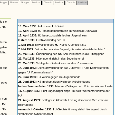
ruppe
Person
Gruppe
Lexikon
Chronik
Lexikon
Chronik
Lexikon
de sie
16. März 1933:
Aufruf zum HJ-Beitritt
a. NS-
12. April 1933:
HJ-Machtdemonstration im Waldbald Dünnwald
15. April 1933:
HJ besetzt sozialistisches Jugendheim
Ostern 1933:
Großwandertag der HJ
deren
1. Mai 1933:
Einweihung des HJ-Heims Quentelstraße
galen
7. Mai 1933:
"Wir wollen nur eine Jugend, die nationalsozialistisch ist."
t März
20. Mai 1933:
Überführung des NS-Schülerbundes in die Hitlerjugend
22. Mai 1933:
Hitlerjugend zieht in das Severinstor ein
26. Mai 1933:
Schlageter-Gedenkfeier auf den Rheinwiesen
n auf
14. Juni 1933:
Dienstanweisung für das Jungvolk: Frühe Kontrollstreifen
gegen "Uniformmissbrauch"
22. Juni 1933:
HJ-Aktion gegen die Jugendbünde
28. Juni 1933:
HJ im ehemaligen Heim der Arbeiterjugend
s 1939
In den Sommerferien 1933:
Massen-Zeltlager der HJ in der Wahner Heide
11. August 1933:
Fünf Jugendlager rings um Köln: Werbemaßnahme der
HJ
rm von
21. August 1933:
Zeltlager in Altenrath: Leitung dementiert Gerüchte auf
s HJ-
Elternabend
es NS-
vermutlich Oktober 1933:
HJ-Gebietsführung sieht Hitlerjugend durch
 Leben
"katholische Aktion" bedroht