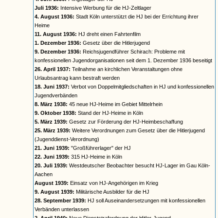
Juli 1936:
Intensive Werbung für die HJ-Zeltlager
4. August 1936:
Stadt Köln unterstützt die HJ bei der Errichtung ihrer
Heime
11. August 1936:
HJ dreht einen Fahrtenfilm
1. Dezember 1936:
Gesetz über die Hitlerjugend
9. Dezember 1936:
Reichsjugendführer Schirach: Probleme mit
konfessionellen Jugendorganisationen seit dem 1. Dezember 1936 beseitigt
26. April 1937:
Teilnahme an kirchlichen Veranstaltungen ohne
Urlaubsantrag kann bestraft werden
18. Juni 1937:
Verbot von Doppelmitgliedschaften in HJ und konfessionellen
Jugendverbänden
8. März 1938:
45 neue HJ-Heime im Gebiet Mittelrhein
9. Oktober 1938:
Stand der HJ-Heime in Köln
5. März 1939:
Gesetz zur Förderung der HJ-Heimbeschaffung
25. März 1939:
Weitere Verordnungen zum Gesetz über die Hitlerjugend
(Jugenddienst-Verordnung)
21. Juni 1939:
"Großführerlager" der HJ
22. Juni 1939:
315 HJ-Heime in Köln
20. Juli 1939:
Westdeutscher Beobachter besucht HJ-Lager im Gau Köln-
Aachen
August 1939:
Einsatz von HJ-Angehörigen im Krieg
9. August 1939:
Militärische Ausbilder für die HJ
28. September 1939:
HJ soll Auseinandersetzungen mit konfessionellen
Verbänden unterlassen