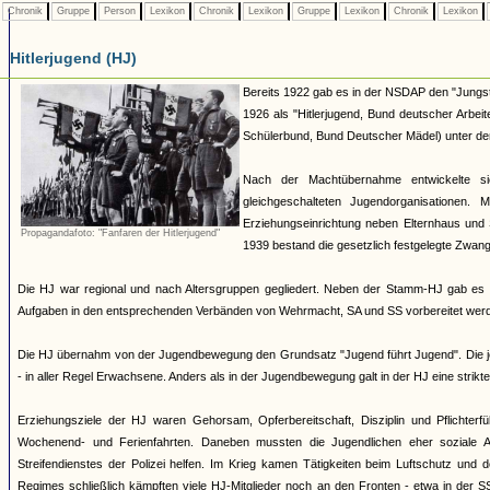
Chronik
Gruppe
Person
Lexikon
Chronik
Lexikon
Gruppe
Lexikon
Chronik
Lexikon
Hitlerjugend (HJ)
Bereits 1922 gab es in der NSDAP den "Jungst
1926 als "Hitlerjugend, Bund deutscher Arbei
Schülerbund, Bund Deutscher Mädel) unter dem 
Nach der Machtübernahme entwickelte si
gleichgeschalteten Jugendorganisationen
Erziehungseinrichtung neben Elternhaus und 
Propagandafoto: "Fanfaren der Hitlerjugend"
1939 bestand die gesetzlich festgelegte Zwang
Die HJ war regional und nach Altersgruppen gegliedert. Neben der Stamm-HJ gab es S
Aufgaben in den entsprechenden Verbänden von Wehrmacht, SA und SS vorbereitet werde
Die HJ übernahm von der Jugendbewegung den Grundsatz "Jugend führt Jugend". Die jew
- in aller Regel Erwachsene. Anders als in der Jugendbewegung galt in der HJ eine strik
Erziehungsziele der HJ waren Gehorsam, Opferbereitschaft, Disziplin und Pflichterfü
Wochenend- und Ferienfahrten. Daneben mussten die Jugendlichen eher soziale A
Streifendienstes der Polizei helfen. Im Krieg kamen Tätigkeiten beim Luftschutz und
Regimes schließlich kämpften viele HJ-Mitglieder noch an den Fronten - etwa in der S