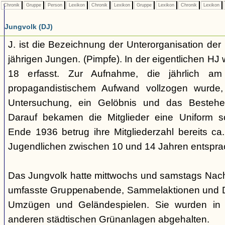
Chronik
Gruppe
Person
Lexikon
Chronik
Lexikon
Gruppe
Lexikon
Chronik
Lexikon
Jungvolk (DJ)
J. ist die Bezeichnung der Unterorganisation der 
jährigen Jungen. (Pimpfe). In der eigentlichen HJ
18 erfasst. Zur Aufnahme, die jährlich am
propagandistischem Aufwand vollzogen wurde, 
Untersuchung, ein Gelöbnis und das Bestehen
Darauf bekamen die Mitglieder eine Uniform s
Ende 1936 betrug ihre Mitgliederzahl bereits ca
Jugendlichen zwischen 10 und 14 Jahren entspra
Das Jungvolk hatte mittwochs und samstags Nachm
umfasste Gruppenabende, Sammelaktionen und Dri
Umzügen und Geländespielen. Sie wurden in 
anderen städtischen Grünanlagen abgehalten.