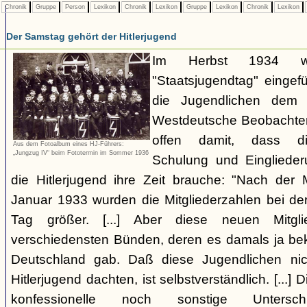
Chronik
Gruppe
Person
Lexikon
Chronik
Lexikon
Gruppe
Lexikon
Chronik
Lexikon
Der Samstag gehört der Hitlerjugend
Im Herbst 1934 wi
"Staatsjugendtag" eingef
die Jugendlichen dem 
Westdeutsche Beobachter 
offen damit, dass die 
Aus dem Fotoalbum eines HJ-Führers:
„Jungzug IV“ beim Fototermin im Sommer 1936
Schulung und Einglieder
die Hitlerjugend ihre Zeit brauche: "Nach de
Januar 1933 wurden die Mitgliederzahlen bei der
Tag größer. [...] Aber diese neuen Mitg
verschiedensten Bünden, deren es damals ja beka
Deutschland gab. Daß diese Jugendlichen nic
Hitlerjugend dachten, ist selbstverständlich. [...] 
konfessionelle noch sonstige Unters