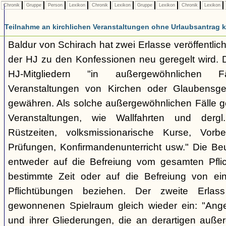
Chronik
Gruppe
Person
Lexikon
Chronik
Lexikon
Gruppe
Lexikon
Chronik
Lexikon
Teilnahme an kirchlichen Veranstaltungen ohne Urlaubsantrag 
Baldur von Schirach hat zwei Erlasse veröffentlich
der HJ zu den Konfessionen neu geregelt wird. De
HJ-Mitgliedern "in außergewöhnlichen 
Veranstaltungen von Kirchen oder Glaubensge
gewähren. Als solche außergewöhnlichen Fälle gel
Veranstaltungen, wie Wallfahrten und dergl.
Rüstzeiten, volksmissionarische Kurse, Vorber
Prüfungen, Konfirmandenunterricht usw." Die B
entweder auf die Befreiung vom gesamten Pflic
bestimmte Zeit oder auf die Befreiung von ei
Pflichtübungen beziehen. Der zweite Erlas
gewonnenen Spielraum gleich wieder ein: "Ange
und ihrer Gliederungen, die an derartigen außer