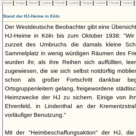
Chronik
Gruppe
Person
Lexikon
Chronik
Lexikon
Gruppe
Lexikon
Chronik
Lexikon
Stand der HJ-Heime in Köln
Der Westdeutsche Beobachter gibt eine Übersicht
HJ-Heime in Köln bis zum Oktober 1938: "Wir
zurzeit des Umbruchs die damals kleine Sch
Sammelplatz in wenig würdigen Räumen des Frie
wurden ihr, als ihre Reihen sich auffüllten, 
zugewiesen, die sie sich selbst notdürftig möbl
schon als großer Fortschritt dankbar be
Ortsgruppenleitern gelang, freigewordene städti
Heimzwecke der HJ zu sichern. Einige von ihn
Ehrenfeld, in Lindenthal an der Krementzstr
vorläufiger Benutzung."
Mit der "Heimbeschaffungsaktion" der HJ, d