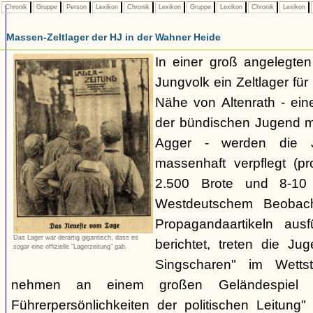
Chronik
Gruppe
Person
Lexikon
Chronik
Lexikon
Gruppe
Lexikon
Chronik
Lexikon
Massen-Zeltlager der HJ in der Wahner Heide
In einer groß angelegten
Jungvolk ein Zeltlager für
Nähe von Altenrath - ein
der bündischen Jugend mi
Agger - werden die J
massenhaft verpflegt (pr
2.500 Brote und 8-10 
Westdeutschem Beobacht
Propagandaartikeln aus
Das Lager war derartig gigantisch, dass es
berichtet, treten die Ju
sogar eine offizielle "Lagerzeitung" gab.
Singscharen" im Wettst
nehmen an einem großen Geländespiel m
Führerpersönlichkeiten der politischen Leitung"