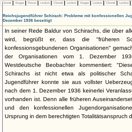
Chronik
Gruppe
Person
Lexikon
Chronik
Lexikon
Gruppe
Lexikon
Chronik
Lexikon
Reichsjugendführer Schirach: Probleme mit konfessionellen Ju
Dezember 1936 beseitigt
In seiner Rede Baldur von Schirachs, die über all
wird, begrüßt er, dass die "früheren Sch
konfessionsgebundenen Organisationen" gemacht
der Organisationen vom 1. Dezember 1936
Westdeutsche Beobachter kommentiert: "Diese
Schirachs ist nicht etwa als politischer Sc
Jugendführer konnte sie aus vollster Ueberzeu
nach dem 1. Dezember 1936 keinerlei Veranlass
vorhanden ist. Denn alle früheren Auseinanders
und den konfessionellen Jugendorganisatione
Ursprung in dem berechtigten Totalitätsanspruch d