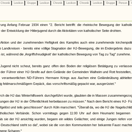
Chronik
Lexikon
Gruppe
Lexikon
Chronik
Lexikon
Chronik
Lexikon
Gruppe
Person
G
ng Anfang Februar 1934 einen "2. Bericht betrifft: die rheinische Bewegung der katholi
der Entwicklung der Hitlerjugend durch die Aktivitäten von katholischer Seite drohten.
n Aktion und der zunehmenden Heftigkeit des Kampfes auch eine zunehmende kirchenpolit
 Landkreisen - bereits eine völlige Stagnation der HJ-Bewegung, die im Endergebnis dazu 
ist, während die ‚Angriffsfreudigkeit' der katholischen Bewegung von Tag zu Tag" zunehme.
 Jugend nicht scheut, bereits ganz offen den Boden der religiösen Betätigung zu verlass
 der Führer einer HJ-Streife auf dem Gelände der Gemeinden Walheim und Rott feststellen
s verantwortlichen ND-Führers Hermann Krings aus Aachen eine Geländeübung abhielten
dig feldmarschmäßigem Gepäck, das vorschriftsmäßig gepackt war, ausgerüstet."
durch die HJ das Winterhilfswerk durchgeführt wurde, glaubten die in Massen zusammengez
ungen der HJ in der Öffentlichkeit herbeilassen zu müssen." Nach dem Bericht eines HJ- F
fgelöst und teils geschlossen" durch Köln marschiert. "Überall da, wo die HJ die Nagelschild
katholischen Verbände. Schon vormittags gegen 11:00 Uhr auf dem Heumarkt begannen 
Als sie der HJ ansichtig wurden, begann ein wildes Gelächter, und einige Jungen riefen v
eu-Deutschland steht so da!', wobei sie die von den Kommunisten her bekannte Faust macht
mene Scharen."