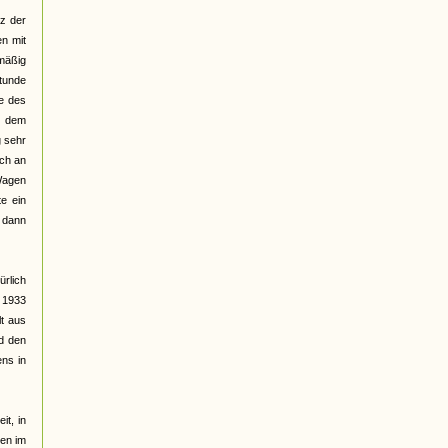
z der
n mit
mäßig
stunde
e des
r dem
g sehr
ich an
 Wagen
te ein
 dann
ürlich
r 1933
lt aus
nd den
ens in
it, in
nen im