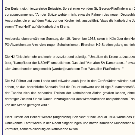
Der Bericht gibt hierzu einige Beispiele. So sei einer von den St. Georgs-Pfadfindern a
vorausgegangenen. "An der Spitze wehten nicht etwa die Fahnen des neuen Deutschlan
Ansprache, die er auf dem Platz vor der Kirche hielt, ausgeführt, "dass die katholische 
einem "Treu Heil!" auf die katholische Kirche.
Am bereits oben erwähnten Sonntag, den 19. November 1933, seien in Köln über den Hohen
PX-Abzeichen am Arm, viele trugen Schulterriemen. Einzelnen HJ-Streifen gelang es nich
Die HJ fühlt sich mehr und mehr provoziert und beleidigt. "Um allem die Krone aufzusetze
über, "Kampflieder der NSDAP" umzudichten. Das Lied "Von allen SA-Kameraden..." etwa
aller Umstehenden umgemodelt [worden] nach dem Text "Von allen Pfadfindern...".
Die HJ-Führer auf dem Lande und teilweise auch jene in den Großstädten würden si
sehen, so das bedrohliche Szenario, "auf die Dauer schwere und blutige Zusammenstöße
der Tasche sich das schamlos Treiben der katholischen Aktion gefallen lassen, ohne
derartiger Zustand für die Dauer unzuträglich für den wirtschaftlichen und politischen 
von der Kirche getragen wird."
Hierzu liefert der Bericht weitere (angebliche) Beispiele: "Ende Januar 1934 wurde da
Unbekannte Täter waren in der Nacht eingedrungen und hatten sämtliche Münchener Au
vermutet, sondern eindeutig die katholische Aktion.