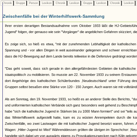
Chronik
Gruppe
Person
Lexikon
Chronik
Lexikon
Gruppe
Lexikon
Chronik
Lexikon
Zwischenfälle bei der Winterhilfswerk-Sammlung
Ihrer ersten derartigen Bestandsaufnahme vom Oktober 1933 läßt die HJ-Gebietsführu
Jugend" folgen, der genauso wie sein "Vorgänger" die angeblichen Gefahren skizziert, die 
Es zeige sich, so hieß es etwa, "mit der zunehmenden Lebhaftigkeit der katholische
Spannung und - vor allen Dingen in weit auseinander gelegenen und schwer erreichbare
dass die HJ-Bewegung auf dem Lande bereits teilweise in die Defensive gedrängt worden 
"Das geht soweit, dass sich gerade in den allergefährdesten Gebieten die katholische
staatspolitisch zu mobilisieren. So musste am 22. November 1933 zu seinem Erstaunen
dort Angehörige des katholischen Schülerbundes ‚Neudeutschland' unter Führung de
Gruppen selbst besaßen eine Stärke von 120 - 150 Jungen. Auch waren sie mit vollstän
Als am Sonntag, den 19. November 1933, so heißt es an anderer Stelle des Berichts, "
und uniformierten katholischen Verbände sich ganz besonders weit gehend zu Beschimpf
habe "sich die katholische Jugend in Stärken bis zu 1000 Mann formiert" und sei "teils au
das Winterhilfswerk aufgestellt hatte, kam es zu wüsten Anrempeleien durch die 
Zwischenfälle, wo zwei Lastwagen die mit katholischer Jugend besetzt waren, fuhren. 
Wagen: ‚Hitler-Jugend ist Mist!' Währenddessen grölten die übrigen im Sprechchor: ‚N
handelte sich dabei um von auswärts eigens zu Provokationszwecken nach Köln gekom