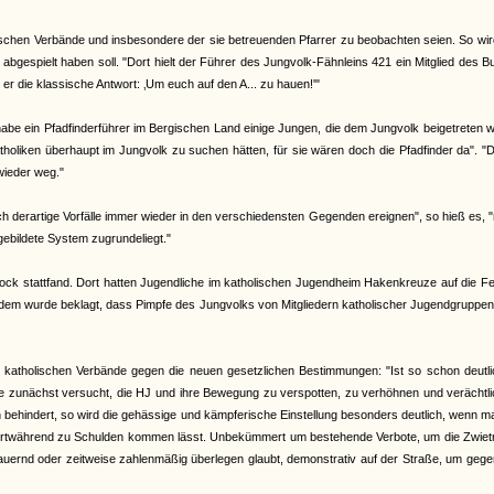
lischen Verbände und insbesondere der sie betreuenden Pfarrer zu beobachten seien. So wi
abgespielt haben soll. "Dort hielt der Führer des Jungvolk-Fähnleins 421 ein Mitglied des 
er die klassische Antwort: ‚Um euch auf den A... zu hauen!'"
habe ein Pfadfinderführer im Bergischen Land einige Jungen, die dem Jungvolk beigetreten 
tholiken überhaupt im Jungvolk zu suchen hätten, für sie wären doch die Pfadfinder da". "
wieder weg."
sich derartige Vorfälle immer wieder in den verschiedensten Gegenden ereignen", so hieß es,
gebildete System zugrundeliegt."
lstock stattfand. Dort hatten Jugendliche im katholischen Jugendheim Hakenkreuze auf die F
erdem wurde beklagt, dass Pimpfe des Jungvolks von Mitgliedern katholischer Jugendgruppe
r katholischen Verbände gegen die neuen gesetzlichen Bestimmungen: "Ist so schon deutli
sie zunächst versucht, die HJ und ihre Bewegung zu verspotten, zu verhöhnen und verächtl
n behindert, so wird die gehässige und kämpferische Einstellung besonders deutlich, wenn m
n fortwährend zu Schulden kommen lässt. Unbekümmert um bestehende Verbote, um die Zwiet
h dauernd oder zeitweise zahlenmäßig überlegen glaubt, demonstrativ auf der Straße, um geg