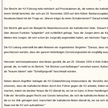
Der Bericht der HJ-Führung hebt mehrfach auf Provokationen ab, die seitens der katho
einem Vorfall berichtet, der sich am 19. November 1933 auf dem Kölner Barbarossaplatz 
Neudeutschland mit der Frage an: ‚Warum trägst du einen Schulterriemen?' Darauf erhielt 
Der Bericht gibt auch ein Beispiel für Abwerbeversuche der katholischen Seite. Danach 
über dessen Funktion "aufgeklärt" und schließlich gefragt, "was die Jungen denn als Ka
blieben drei Jungen, die sich schon [im Jungvolk] angemeldet hatten, am nächsten Tage 
Die HJ-Leitung unterstellt bei allen Aktionen ein organisiertes Vorgehen. "Daraus, dass 
geschlossen werden, dass der ganzen hinterlistigen Zersetzungsarbeit ein sorgfältig aus
Hierunter wird beispielsweise eine Aktion gezählt, die am 25. Oktober 1933 in Köln-Zol
gemalt, die, so heißt es im Bericht, "mit Stricken zum Aufhängen" versehen waren. Auß
als "braune Idioten" oder "Scheißjungvolk" beschimpft würden.
Neben diesen Angriffen beklagte die HJ-Gebietsführung insbesondere die Verstöße de
erkennen, dass die katholische Aktion durch ihre Führer gegen die HJ arbeitet, indem 
machen, indem sie darüber hinaus die HJ überall da, wo sie es kann, in ihren Handlunge
Fülle der Verstöße gegen Recht und Gesetz betrachtet, die sich die katholische Aktio
die so ins Volk getragen wird, marschiert die katholische Aktion überall da, wo sie sic
Staat und die HJ sich aufzulehnen."