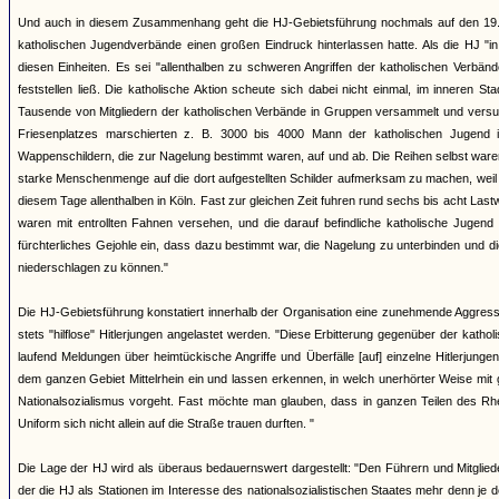
Und auch in diesem Zusammenhang geht die HJ-Gebietsführung nochmals auf den 19. N
katholischen Jugendverbände einen großen Eindruck hinterlassen hatte. Als die HJ "
diesen Einheiten. Es sei "allenthalben zu schweren Angriffen der katholischen Verb
feststellen ließ. Die katholische Aktion scheute sich dabei nicht einmal, im inneren 
Tausende von Mitgliedern der katholischen Verbände in Gruppen versammelt und versu
Friesenplatzes marschierten z. B. 3000 bis 4000 Mann der katholischen Jugend 
Wappenschildern, die zur Nagelung bestimmt waren, auf und ab. Die Reihen selbst ware
starke Menschenmenge auf die dort aufgestellten Schilder aufmerksam zu machen, weil 
diesem Tage allenthalben in Köln. Fast zur gleichen Zeit fuhren rund sechs bis acht Las
waren mit entrollten Fahnen versehen, und die darauf befindliche katholische Jugend t
fürchterliches Gejohle ein, dass dazu bestimmt war, die Nagelung zu unterbinden un
niederschlagen zu können."
Die HJ-Gebietsführung konstatiert innerhalb der Organisation eine zunehmende Aggressi
stets "hilflose" Hitlerjungen angelastet werden. "Diese Erbitterung gegenüber der kath
laufend Meldungen über heimtückische Angriffe und Überfälle [auf] einzelne Hitlerjung
dem ganzen Gebiet Mittelrhein ein und lassen erkennen, in welch unerhörter Weise mi
Nationalsozialismus vorgeht. Fast möchte man glauben, dass in ganzen Teilen des Rhei
Uniform sich nicht allein auf die Straße trauen durften. "
Die Lage der HJ wird als überaus bedauernswert dargestellt: "Den Führern und Mitglied
der die HJ als Stationen im Interesse des nationalsozialistischen Staates mehr denn je