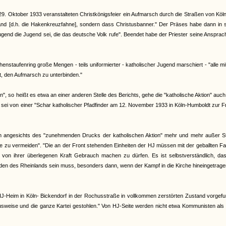
m 29. Oktober 1933 veranstalteten Christkönigsfeier ein Aufmarsch durch die Straßen von Köl
d [d.h. die Hakenkreuzfahne], sondern dass Christusbanner." Der Präses habe dann in s
Jugend die Jugend sei, die das deutsche Volk rufe". Beendet habe der Priester seine Ansprac
staufenring große Mengen - teils uniformierter - katholischer Jugend marschiert - "alle m
t, den Aufmarsch zu unterbinden."
n", so heißt es etwa an einer anderen Stelle des Berichts, gehe die "katholische Aktion" auc
 sei von einer "Schar katholischer Pfadfinder am 12. November 1933 in Köln-Humboldt zur 
ch angesichts des "zunehmenden Drucks der katholischen Aktion" mehr und mehr außer S
 zu vermeiden". "Die an der Front stehenden Einheiten der HJ müssen mit der geballten Fa
 von ihrer überlegenen Kraft Gebrauch machen zu dürfen. Es ist selbstverständlich, das
Frieden des Rheinlands sein muss, besonders dann, wenn der Kampf in die Kirche hineingetrag
s HJ-Heim in Köln- Bickendorf in der Rochusstraße in vollkommen zerstörten Zustand vorgef
sweise und die ganze Kartei gestohlen." Von HJ-Seite werden nicht etwa Kommunisten als 