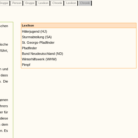
ruppe
Person
Gruppe
Lexikon
Chronik
Lexikon
Chronik
Lexikon
schen
Hitlerjugend (HJ)
Sturmabteilung (SA)
St. Georgs-Pfadfinder
ische
Pfadfinder
führt,
Bund Neudeutschland (ND)
Winterhilfswerk (WHW)
Pimpf
en und
, dass
. Die
ogenen
ührers
er für
diese
on dem
en. Es