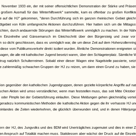
ovember 1933 ein, der mit seiner offensichtlichen Demonstration der Stärke und Präsen
in großem Ausmaß für das Winterhilfswerk" sammelte, kam es offenbar zu großen Konflikte
ände auf die HJ" gekommen, "deren Durchführung sich im ganzen rheinischen Gebiet gleich
Stadtgebiet von Köln umfangreiche Aktionen durchzuführen. Hier hatten sich um die Mittags
chten, durch andauernde Störungen das Winterhilfswerk unmöglich zu machen. In der Näh
in Einzelreihe und Gänsemarsch im Gleichschritt über den Bürgersteig und zwar vo
n so dicht geschlossen, dass es unmöglich war, die um diese Zeit auf dem Hohenzollernrin
diese vom Publikumsverkehr direkt isoliert wurden. Ähnliche Demonstrationen ereigneten s
twagen, die alle mit katholischer Jugend besetzt waren, über den Schlageterplatz. Sämtliche
rug natürlich Schulterreimen. Sobald einer dieser Wagen eine Nagelstelle passierte, setz
d die zahlenmäßig schwachen Gruppen der HJ zu reizen, um dann einen Grund zu haben, sie
on gegenüber den katholischen Jugendgruppen, denen gezielte körperliche Angriffe auf nat
olischen Aktion wird umso verständlicher, wenn man feststellen muss, das seit Mitte Oktobe
en oder Pimpfe bei der Gebietsführung einlaufen. Diese Meldungen gehen gleichmäßig vertei
t geradezu kommunistischen Methoden die katholische Aktion gegen die ihr verhasste HJ u
nlandes die Zeiten wiederkehren, die glücklich überwunden sind, und in denen Hitlerjung
ern der HJ, des Jungvolks und des BDM wird Unerträgliches zugemutet und dies in einer Ze
 den Anspruch auf Totalität machen muss. Stattdessen aber wächst der Druck auf die Einzel