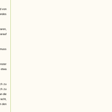
rd von
Bundes
waren,
Darauf
 "muss
enster
n etwa
ch zu
ich zu
an die
racht,
en den