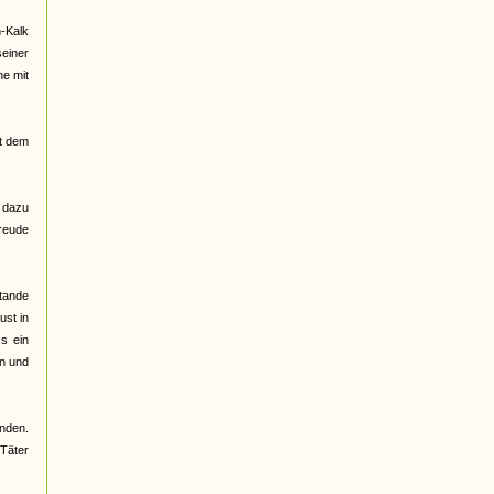
n-Kalk
einer
he mit
it dem
h dazu
Freude
tande
ust in
s ein
en und
unden.
Täter