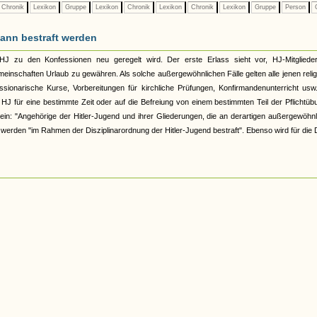
Chronik
Lexikon
Gruppe
Lexikon
Chronik
Lexikon
Chronik
Lexikon
Gruppe
Person
G
kann bestraft werden
 HJ zu den Konfessionen neu geregelt wird. Der erste Erlass sieht vor, HJ-Mitglieder
inschaften Urlaub zu gewähren. Als solche außergewöhnlichen Fälle gelten alle jenen reli
issionarische Kurse, Vorbereitungen für kirchliche Prüfungen, Konfirmandenunterricht usw
HJ für eine bestimmte Zeit oder auf die Befreiung von einem bestimmten Teil der Pflichtü
in: "Angehörige der Hitler-Jugend und ihrer Gliederungen, die an derartigen außergewöhn
werden "im Rahmen der Disziplinarordnung der Hitler-Jugend bestraft". Ebenso wird für die