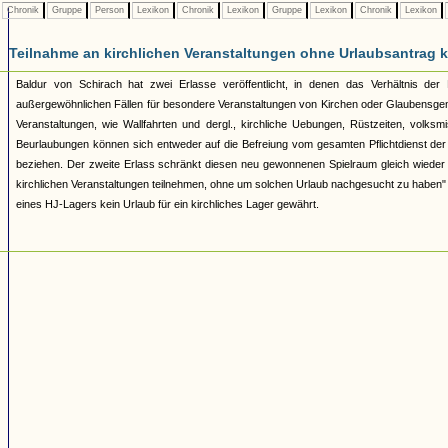
Chronik
Gruppe
Person
Lexikon
Chronik
Lexikon
Gruppe
Lexikon
Chronik
Lexikon
Teilnahme an kirchlichen Veranstaltungen ohne Urlaubsantrag 
Baldur von Schirach hat zwei Erlasse veröffentlicht, in denen das Verhältnis der
außergewöhnlichen Fällen für besondere Veranstaltungen von Kirchen oder Glaubensgeme
Veranstaltungen, wie Wallfahrten und dergl., kirchliche Uebungen, Rüstzeiten, volksm
Beurlaubungen können sich entweder auf die Befreiung vom gesamten Pflichtdienst der 
beziehen. Der zweite Erlass schränkt diesen neu gewonnenen Spielraum gleich wieder e
kirchlichen Veranstaltungen teilnehmen, ohne um solchen Urlaub nachgesucht zu haben" 
eines HJ-Lagers kein Urlaub für ein kirchliches Lager gewährt.