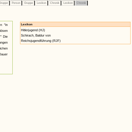
ruppe
Person
Gruppe
Lexikon
Chronik
Lexikon
Chronik
Lexikon
n "in
Hitlerjugend (HJ)
giösen
Schirach, Baldur von
." Die
Reichsjugendführung (RJF)
bungen
lichen
 Dauer