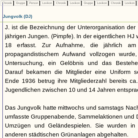
Chronik
Gruppe
Person
Lexikon
Chronik
Lexikon
Gruppe
Lexikon
Chronik
Lexikon
Jungvolk (DJ)
J. ist die Bezeichnung der Unterorganisation der 
jährigen Jungen. (Pimpfe). In der eigentlichen HJ
18 erfasst. Zur Aufnahme, die jährlich am
propagandistischem Aufwand vollzogen wurde, 
Untersuchung, ein Gelöbnis und das Bestehen
Darauf bekamen die Mitglieder eine Uniform s
Ende 1936 betrug ihre Mitgliederzahl bereits ca
Jugendlichen zwischen 10 und 14 Jahren entspra
Das Jungvolk hatte mittwochs und samstags Nachm
umfasste Gruppenabende, Sammelaktionen und Dri
Umzügen und Geländespielen. Sie wurden in 
anderen städtischen Grünanlagen abgehalten.