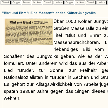
Chronik
Gruppe
Person
Lexikon
Chronik
Lexikon
Gruppe
Lexikon
Chronik
Lexikon
"Blut und Ehre": Eine Massenfeier des Kölner Jungvolks
Über 1000 Kölner Jungv
Großen Messehalle zu ein
Titel "Blut und Ehre" 
Massensprechchören, 
"lebendiges Bild vom 
Schaffen" des Jungvolks geben, wie es der W
formuliert. Unter anderem wird das aus der Ar
Lied "Brüder, zur Sonne, zur Freiheit" 
Nationalsozialisten in "Brüder in Zechen und Gr
Es gehört zur Alltagswirklichkeit von Arbeiterjug
späten 1930er Jahre gegen das Singen dieses 
wehren.