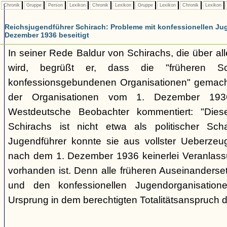
Chronik
Gruppe
Person
Lexikon
Chronik
Lexikon
Gruppe
Lexikon
Chronik
Lexikon
Reichsjugendführer Schirach: Probleme mit konfessionellen Ju
Dezember 1936 beseitigt
In seiner Rede Baldur von Schirachs, die über all
wird, begrüßt er, dass die "früheren Sch
konfessionsgebundenen Organisationen" gemacht
der Organisationen vom 1. Dezember 1936
Westdeutsche Beobachter kommentiert: "Diese
Schirachs ist nicht etwa als politischer Sc
Jugendführer konnte sie aus vollster Ueberzeu
nach dem 1. Dezember 1936 keinerlei Veranlass
vorhanden ist. Denn alle früheren Auseinanders
und den konfessionellen Jugendorganisatione
Ursprung in dem berechtigten Totalitätsanspruch d