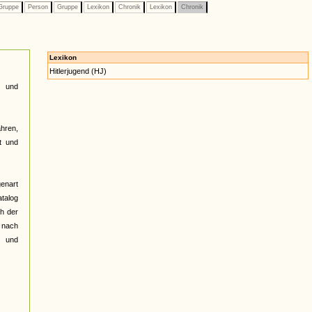
ruppe
Person
Gruppe
Lexikon
Chronik
Lexikon
Chronik
Lexikon
Hitlerjugend (HJ)
g und
ahren,
t und
genart
atalog
ch der
ß nach
t und