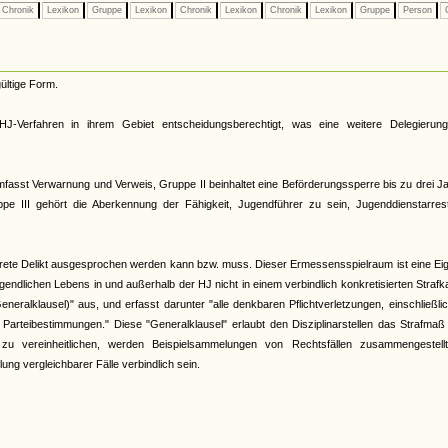
Chronik
Lexikon
Gruppe
Lexikon
Chronik
Lexikon
Chronik
Lexikon
Gruppe
Person
G
ültige Form.
HJ-Verfahren in ihrem Gebiet entscheidungsberechtigt, was eine weitere Delegierun
fasst Verwarnung und Verweis, Gruppe II beinhaltet eine Beförderungssperre bis zu drei J
e III gehört die Aberkennung der Fähigkeit, Jugendführer zu sein, Jugenddienstarres
nkrete Delikt ausgesprochen werden kann bzw. muss. Dieser Ermessensspielraum ist eine Ei
gendlichen Lebens in und außerhalb der HJ nicht in einem verbindlich konkretisierten Strafk
eralklausel)" aus, und erfasst darunter "alle denkbaren Pflichtverletzungen, einschließli
Parteibestimmungen." Diese "Generalklausel" erlaubt den Disziplinarstellen das Strafma
u vereinheitlichen, werden Beispielsammelungen von Rechtsfällen zusammengestell
ung vergleichbarer Fälle verbindlich sein.