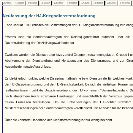
Chronik
Gruppe
Person
Lexikon
Chronik
Lexikon
Gruppe
Lexikon
Chronik
Lexikon
Neufassung der HJ-Kriegsdienststrafordnung
Ende Januar 1942 erhalten die Bestimmungen der HJ-Kriegsdienststrafordnung ihre endg
Erstens sind die Sonderbeauftragten der Reichsjugendführer nunmehr über alle 
Dezentralisierung der Disziplinargewalt bedeutet.
Zweitens werden die Dienststrafen jetzt zu drei Gruppen zusammengefasst. Gruppe I um
Aberkennung der Dienststellung und Herabsetzung des Dienstranges, und zur Grupp
Ausscheiden sowie Ausschluss.
Es bleibt jedoch unklar, welche Disziplinarmaßnahme bzw. Dienststrafe für welches ko
der HJ-Disziplinarordnung und der HJ-Gerichtsbarkeit: Da sich die vielfältigen Formen ju
festhalten lassen, geht die Disziplinarordnung der HJ von einem "Sammeltatbestand (Gen
nach staatlichem Recht strafbaren Handlungen und einschließlich der Verstöße gegen 
freiem Ermessen festzulegen. Um die Entscheidungen der HJ-Richter trotzdem z
Musterentscheidungen der Sonderbeauftragten veröffentlicht. Diese sollen für die Behandl
Über die konkrete Handhabe der Dienststrafordnung ist nur wenig bekannt.