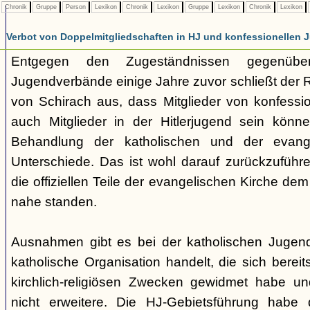
Chronik
Gruppe
Person
Lexikon
Chronik
Lexikon
Gruppe
Lexikon
Chronik
Lexikon
Verbot von Doppelmitgliedschaften in HJ und konfessionellen
Entgegen den Zugeständnissen gegenüber
Jugendverbände einige Jahre zuvor schließt der 
von Schirach aus, dass Mitglieder von konfess
auch Mitglieder in der Hitlerjugend sein könn
Behandlung der katholischen und der evang
Unterschiede. Das ist wohl darauf zurückzuführe
die offiziellen Teile der evangelischen Kirche de
nahe standen.
Ausnahmen gibt es bei der katholischen Jugen
katholische Organisation handelt, die sich bereit
kirchlich-religiösen Zwecken gewidmet habe un
nicht erweitere. Die HJ-Gebietsführung habe d