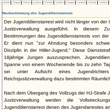
Chronik
Gruppe
Person
Lexikon
Chronik
Lexikon
Gruppe
Lexikon
Chronik
Lexikon
Neubestimmung des Jugenddienstarrests
Der Jugenddienstarrest wird nicht länger von der
Justizverwaltung ausgeführt. In diesem 
Bestimmungen des Jugenddienstarrests von der 
Er dient nun "zur Ahndung besonders schwe
Disziplin in der Hitler-Jugend." Diese Dienststr
18jährige Jungen auszusprechen. Jugenddiens
Spanne von einem Wochenende bis zu zehn Tag
sei unter Aufsicht eines Jugendrich
Reichsjustizverwaltung dazu bestimmten Räumlichk
Nach dem Übergang des Vollzugs der HJ-Strafe Ju
Justizverwaltung werden die Vollstreckun
Jugenddienstarrest denen des Jugendarrestes ang