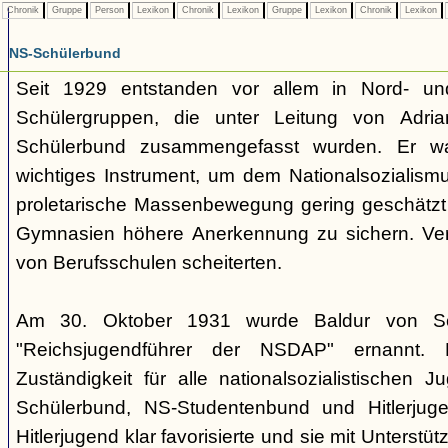
Chronik
Gruppe
Person
Lexikon
Chronik
Lexikon
Gruppe
Lexikon
Chronik
Lexikon
NS-Schülerbund
Seit 1929 entstanden vor allem in Nord- und
Schülergruppen, die unter Leitung von Adr
Schülerbund zusammengefasst wurden. Er wa
wichtiges Instrument, um dem Nationalsozialismu
proletarische Massenbewegung gering geschätzt
Gymnasien höhere Anerkennung zu sichern. Ve
von Berufsschulen scheiterten.
Am 30. Oktober 1931 wurde Baldur von Sc
"Reichsjugendführer der NSDAP" ernannt. 
Zuständigkeit für alle nationalsozialistischen 
Schülerbund, NS-Studentenbund und Hitlerjug
Hitlerjugend klar favorisierte und sie mit Unterstü