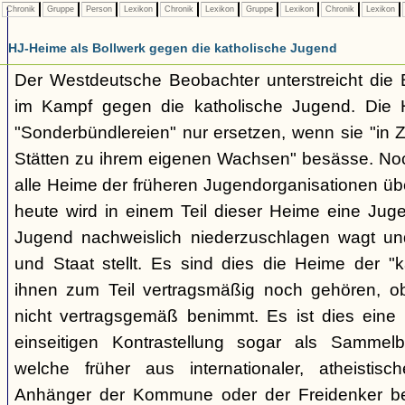
Chronik
Gruppe
Person
Lexikon
Chronik
Lexikon
Gruppe
Lexikon
Chronik
Lexikon
HJ-Heime als Bollwerk gegen die katholische Jugend
Der Westdeutsche Beobachter unterstreicht die
im Kampf gegen die katholische Jugend. Die H
"Sonderbündlereien" nur ersetzen, wenn sie "in
Stätten zu ihrem eigenen Wachsen" besässe. Noch
alle Heime der früheren Jugendorganisationen 
heute wird in einem Teil dieser Heime eine Jug
Jugend nachweislich niederzuschlagen wagt un
und Staat stellt. Es sind dies die Heime der "k
ihnen zum Teil vertragsmäßig noch gehören, o
nicht vertragsgemäß benimmt. Es ist dies eine
einseitigen Kontrastellung sogar als Sammelb
welche früher aus internationaler, atheistisc
Anhänger der Kommune oder der Freidenker be