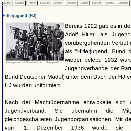
Chronik
Gruppe
Person
Lexikon
Chronik
Lexikon
Gruppe
Lexikon
Chronik
Lexikon
Hitlerjugend (HJ)
Bereits 1922 gab es in 
Adolf Hitler" als Jugen
vorübergehenden Verbot d
als "Hitlerjugend, Bund 
wieder belebt. 1932 wurd
Propagandafoto: "Fanfaren der Hitlerjugend"
Jugendverbände der Part
Bund Deutscher Mädel) unter dem Dach der HJ vere
HJ wurden uniformiert.
Nach der Machtübernahme entwickelte sich 
Jugendverband. Sie übernahm die Mitgl
gleichgeschalteten Jugendorganisationen. Mit 
vom 1. Dezember 1936 wurde sie zu