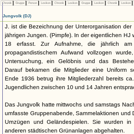
Chronik
Gruppe
Person
Lexikon
Chronik
Lexikon
Gruppe
Lexikon
Chronik
Lexikon
Jungvolk (DJ)
J. ist die Bezeichnung der Unterorganisation der 
jährigen Jungen. (Pimpfe). In der eigentlichen HJ
18 erfasst. Zur Aufnahme, die jährlich am
propagandistischem Aufwand vollzogen wurde, 
Untersuchung, ein Gelöbnis und das Bestehen
Darauf bekamen die Mitglieder eine Uniform s
Ende 1936 betrug ihre Mitgliederzahl bereits ca
Jugendlichen zwischen 10 und 14 Jahren entspra
Das Jungvolk hatte mittwochs und samstags Nachm
umfasste Gruppenabende, Sammelaktionen und Dri
Umzügen und Geländespielen. Sie wurden in 
anderen städtischen Grünanlagen abgehalten.