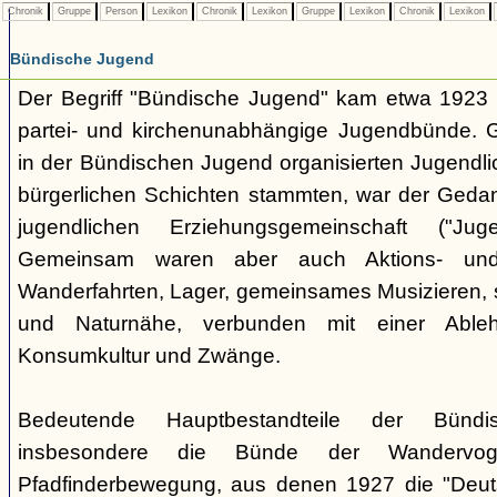
Chronik
Gruppe
Person
Lexikon
Chronik
Lexikon
Gruppe
Lexikon
Chronik
Lexikon
Bündische Jugend
Der Begriff "Bündische Jugend" kam etwa 1923 a
partei- und kirchenunabhängige Jugendbünde.
in der Bündischen Jugend organisierten Jugendli
bürgerlichen Schichten stammten, war der Geda
jugendlichen Erziehungsgemeinschaft ("Jug
Gemeinsam waren aber auch Aktions- und
Wanderfahrten, Lager, gemeinsames Musizieren, s
und Naturnähe, verbunden mit einer Ableh
Konsumkultur und Zwänge.
Bedeutende Hauptbestandteile der Bünd
insbesondere die Bünde der Wandervo
Pfadfinderbewegung, aus denen 1927 die "Deuts